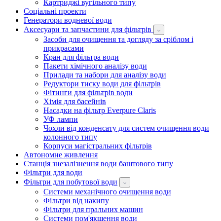
Картриджі вугільного типу
Соціальні проекти
Генератори водневої води
Аксесуари та запчастини для фільтрів
Засоби для очищення та догляду за сріблом і
прикрасами
Кран для фільтра води
Пакети хімічного аналізу води
Прилади та набори для аналізу води
Редуктори тиску води для фільтрів
Фітинги для фільтрів води
Хімія для басейнів
Насадки на фільтр Everpure Claris
УФ лампи
Чохли від конденсату для систем очищення води
колонного типу
Корпуси магістральних фільтрів
Автономне живлення
Станція знезалізнення води баштового типу
Фільтри для води
Фільтри для побутової води
Системи механічного очищення води
Фільтри від накипу
Фільтри для пральних машин
Системи пом'якшення води