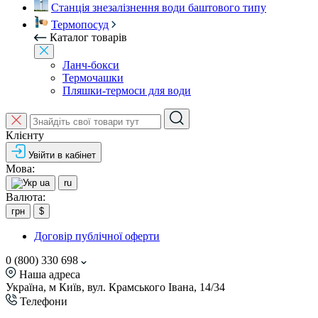
Станція знезалізнення води баштового типу
Термопосуд
Каталог товарів
Ланч-бокси
Термочашки
Пляшки-термоси для води
Клієнту
Увійти в кабінет
Мова:
ua
ru
Валюта:
грн
$
Договір публічної оферти
0 (800) 330 698
Наша адреса
Україна, м Київ, вул. Крамського Івана, 14/34
Телефони