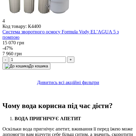
4
Код товару: К4400
Система зворотного осмосу Formula Vody EL’AGUA 5 з
помпою
15 070 грн
-47%
7 960 грн
-
+
До кошика
Дивитись всі акційні фильтри
Чому вода корисна під час дієти?
ВОДА ПРИГНІЧУЄ АПЕТИТ
Оскільки вода пригнічує апетит, вживання її перед їжею може
допомогти вам відчути себе більш ситим, а значить, скоротити