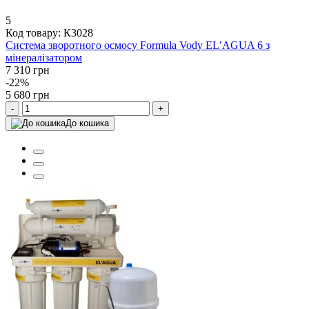
5
Код товару: К3028
Система зворотного осмосу Formula Vody EL’AGUA 6 з
мінералізатором
7 310 грн
-22%
5 680 грн
-
+
До кошика