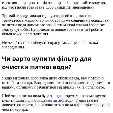
ефективно працювати під час вправ. Завжди пийте воду до,
під час і після тренувань, щоб уникнути зневоднення.
Тримайте воду завжди під рукою, особливо якщо ви
тренуєтеся в жарких, вологих або дуже сонячних умовах, так
як питна вода допомагає запобігти м'язові спазми і зберігає
змазку суглобів. Це дозволить довше тренуватися і робити
більш важкі навантаження.
Не чекайте, поки відчуєте спрагу, так як це явна ознака
зневоднення.
Чи варто купити фільтр для
очистки питної води?
Якщо ви хочете, щоб ваша дієта спрацювала, вам потрібно
пити багато води. Вода допоможе знизити апетит і допомогти
вашому організму позбавитися від шлаків, які ви спалюєте.
Щоб чиста питна вода була завжди поруч, ми рекомендуємо
купити
фільтр для очищення питної води
. З ним вам не
доведеться чекати, поки очиститься вода в фільтрі-глечику або
чекати кур'єра.