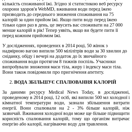
кількість споживаної їжі. Згідно зі статистикою веб ресурсу
охорони здоров'я WebMD, вживання води перед їжею
призводить до середнього зниження споживання на 75
калорій за один прийом їжі. Якщо пити воду перед їжею
тільки один раз в день, це змусить вас споживати на 27 000
менше калорій в рік! Тепер уявіть, якщо ви будете пити її
перед кожним прийомом їжі.
У дослідженнях, проведених в 2014 році, 50 жінок з
надмірною вагою випили 500 мілілітрів води за 30 хвилин до
сніданку, обіду і вечері на додаток до їх звичайного
споживання води протягом 8 тижнів поспіль. Учасники
випробували зниження маси тіла, жиру і індексу маси тіла.
Вони також повідомили про пригнічення апетиту.
ВОДА ЗБІЛЬШУЄ СПАЛЮВАННЯ КАЛОРІЙ
За даними ресурсу Medical News Today, в дослідженні,
проведеному в 2014 році, 12 осіб, які випили 500 мл холодної і
кімнатної температури води, зазнали збільшення витрати
енергії. Вони спалювали на 2 - 3% більше калорій, ніж
зазвичай. Вживання холодної води може ще більше підвищити
корисність спалювання калорій, тому що організм витрачає
енергію або калорії, нагріваючи воду для травлення.