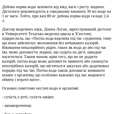
Добова норма води залежить від віку, ваги і росту людини.
Дієтологи рекомендують в середньому вживати 30 мл води на
1 кг ваги. Тобто, при вазі 80 кг добова норма води складе 2,4
л.
Доктор медичних наук, Донна Логан, зареєстрований дієтолог
в Університеті Техаська медична школа в Х'юстоні,
підкреслила, що «Питна вода важлива під час схуднення, тому
що вона забезпечує зволоження без небажаних калорій.
Вживання некалорійних рідин, таких як вода до або під час
їжі, може допомогти людині, що сидить на дієті, швидше
насититися. Таким чином, крім того, що ви не додаєте
калорій, питна вода може допомогти замінити або уникнути
непотрібних калорій, що містяться в закусках або додаткових
порціях під час їжі. Питна вода також допомагає вимивати
шлаки з організму, що особливо важливо під час жирового
обміну і втрати ваги».
Основні симптоми нестачі води в організмі:
- сухість у роті, сухість шкіри;
- запаморочення;