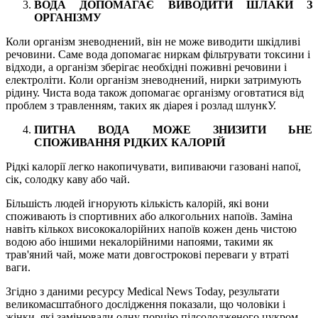
ВОДА ДОПОМАГАЄ ВИВОДИТИ ШЛАКИ З
ОРГАНІЗМУ
Коли організм зневоднений, він не може виводити шкідливі
речовини. Саме вода допомагає ниркам фільтрувати токсини і
відходи, а організм зберігає необхідні поживні речовини і
електроліти. Коли організм зневоднений, нирки затримують
рідину. Чиста вода також допомагає організму оговтатися від
проблем з травленням, таких як діарея і розлад шлункУ.
ПИТНА ВОДА МОЖЕ ЗНИЗИТИ ЬНЕ
СПОЖИВАННЯ РІДКИХ КАЛОРІЙ
Рідкі калорії легко накопичувати, випиваючи газовані напої,
сік, солодку каву або чай.
Більшість людей ігнорують кількість калорій, які вони
споживають із спортивних або алкогольних напоїв. Заміна
навіть кількох висококалорійних напоїв кожен день чистою
водою або іншими некалорійними напоями, такими як
трав'яний чай, може мати довгострокові переваги у втраті
ваги.
Згідно з даними ресурсу Medical News Today, результати
великомасштабного дослідження показали, що чоловіки і
жінки, які замінювали одну порцію підсолодженого цукром