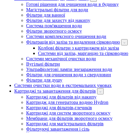
Готові рішення для очищення води в будинку
Магістральні фільтри для води
Фільтри для ванної
Фільтри для захисту від накипу
Система пом'якшення води
Фільтри зворотного осмосу
Системи комплексного очищення води
Фільтрація від заліза та видалення сірководню
Колбові фільтри з картриджем від заліза
Системи від заліза, марганцю та сірководню
Системи механічної очистки води
Вугільні фільтри
Ультрафіолетові лампи знезараження води
Фільтри для очищення води з свердловин
Фільтри для душу
Системи очистки води в екстремальних умовах
Картриджі та завантаження для фільтрів
Картриджі для фільтрів від накипу
Картридж для генератора водню Hydron
Картриджі для фільтрів-глечиків
Картриджі для систем зворотного осмосу
Мембрани для фільтрів зворотного осмосу
Картриджі для магістральних фільтрів
Фільтруючі завантаження і сіль