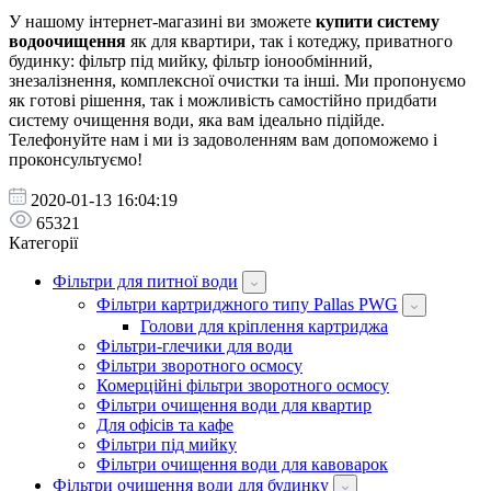
У нашому інтернет-магазині ви зможете
купити систему
водоочищення
як для квартири, так і котеджу, приватного
будинку: фільтр під мийку, фільтр іонообмінний,
знезалізнення, комплексної очистки та інші. Ми пропонуємо
як готові рішення, так і можливість самостійно придбати
систему очищення води, яка вам ідеально підійде.
Телефонуйте нам і ми із задоволенням вам допоможемо і
проконсультуємо!
2020-01-13 16:04:19
65321
Категорії
Фільтри для питної води
Фільтри картриджного типу Pallas PWG
Голови для кріплення картриджа
Фільтри-глечики для води
Фільтри зворотного осмосу
Комерційні фільтри зворотного осмосу
Фільтри очищення води для квартир
Для офісів та кафе
Фільтри під мийку
Фільтри очищення води для кавоварок
Фільтри очищення води для будинку