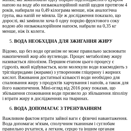
напою на воду або низькокалорійний напій щодня протягом 4
років, набирали на 0,49 кілограма менше, ніж аналогічна
група, яка напій не міняла. Це ж дослідження показало, що
дорослі, які замінили хоча б одну порцію фруктового соку
водою або низькокалорійним напоєм, набрали на 0,35 кг
менше, ніж їх колеги.
ВОДА НЕОБХІДНА ДЛЯ ЗЖИГАННЯ ЖИРУ
Відомо, що без води організм не може правильно засвоювати
накопичений жир або вуглеводи. Процес метаболізму жиру
називається ліполізом. Першим етапом цього процесу є
гідроліз, який відбувається, коли молекули води взаємодіють з
трігліцеридами (жирами) з утворенням гліцерину і жирних
кислот. Вживання достатньої кількості води необхідно для
спалювання жиру з продуктів харчування і напоїв, а також для
його накопичення. Міні-огляд від 2016 року показав, що
збільшення споживання води призвело до збільшення ліполізу
і втрати жиру в дослідженнях на тваринах.
ВОДА ДОПОМАГАЄ З ТРЕНУВАННЯМ
Важливим фактом втрати зайвої ваги є фізичні навантаження.
Вода допомагає м'язам, сполучним тканинам і суглобам
правильно рухатися, а легким, серцю та іншим органам