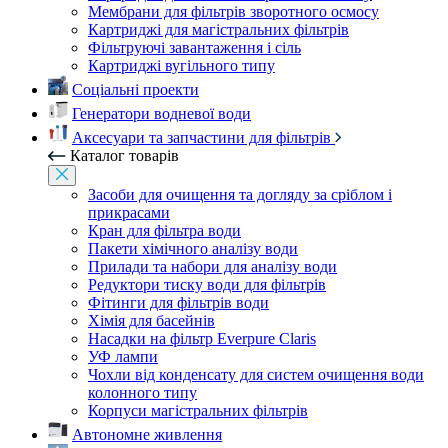
Мембрани для фільтрів зворотного осмосу
Картриджі для магістральних фільтрів
Фільтруючі завантаження і сіль
Картриджі вугільного типу
Соціальні проекти
Генератори водневої води
Аксесуари та запчастини для фільтрів
Каталог товарів
Засоби для очищення та догляду за сріблом і
прикрасами
Кран для фільтра води
Пакети хімічного аналізу води
Прилади та набори для аналізу води
Редуктори тиску води для фільтрів
Фітинги для фільтрів води
Хімія для басейнів
Насадки на фільтр Everpure Claris
УФ лампи
Чохли від конденсату для систем очищення води
колонного типу
Корпуси магістральних фільтрів
Автономне живлення