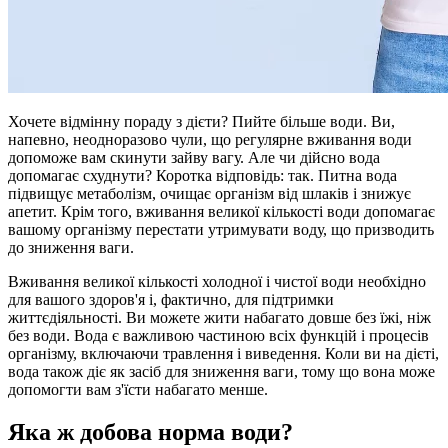
Хочете відмінну пораду з дієти? Пийте більше води. Ви,
напевно, неодноразово чули, що регулярне вживання води
допоможе вам скинути зайву вагу. Але чи дійсно вода
допомагає схуднути? Коротка відповідь: так. Питна вода
підвищує метаболізм, очищає організм від шлаків і знижує
апетит. Крім того, вживання великої кількості води допомагає
вашому організму перестати утримувати воду, що призводить
до зниження ваги.
Вживання великої кількості холодної і чистої води необхідно
для вашого здоров'я і, фактично, для підтримки
життєдіяльності. Ви можете жити набагато довше без їжі, ніж
без води. Вода є важливою частиною всіх функцій і процесів
організму, включаючи травлення і виведення. Коли ви на дієті,
вода також діє як засіб для зниження ваги, тому що вона може
допомогти вам з'їсти набагато менше.
Яка ж добова норма води?