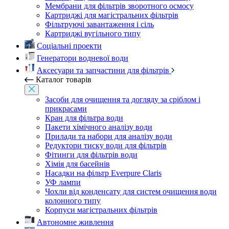
Мембрани для фільтрів зворотного осмосу
Картриджі для магістральних фільтрів
Фільтруючі завантаження і сіль
Картриджі вугільного типу
Соціальні проекти
Генератори водневої води
Аксесуари та запчастини для фільтрів
Каталог товарів
Засоби для очищення та догляду за сріблом і
прикрасами
Кран для фільтра води
Пакети хімічного аналізу води
Прилади та набори для аналізу води
Редуктори тиску води для фільтрів
Фітинги для фільтрів води
Хімія для басейнів
Насадки на фільтр Everpure Claris
УФ лампи
Чохли від конденсату для систем очищення води
колонного типу
Корпуси магістральних фільтрів
Автономне живлення