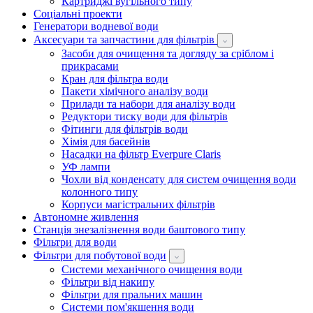
Картриджі вугільного типу
Соціальні проекти
Генератори водневої води
Аксесуари та запчастини для фільтрів
Засоби для очищення та догляду за сріблом і
прикрасами
Кран для фільтра води
Пакети хімічного аналізу води
Прилади та набори для аналізу води
Редуктори тиску води для фільтрів
Фітинги для фільтрів води
Хімія для басейнів
Насадки на фільтр Everpure Claris
УФ лампи
Чохли від конденсату для систем очищення води
колонного типу
Корпуси магістральних фільтрів
Автономне живлення
Станція знезалізнення води баштового типу
Фільтри для води
Фільтри для побутової води
Системи механічного очищення води
Фільтри від накипу
Фільтри для пральних машин
Системи пом'якшення води