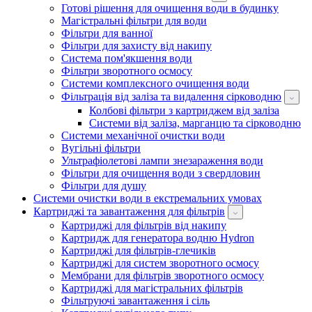
Готові рішення для очищення води в будинку
Магістральні фільтри для води
Фільтри для ванної
Фільтри для захисту від накипу
Система пом'якшення води
Фільтри зворотного осмосу
Системи комплексного очищення води
Фільтрація від заліза та видалення сірководню
Колбові фільтри з картриджем від заліза
Системи від заліза, марганцю та сірководню
Системи механічної очистки води
Вугільні фільтри
Ультрафіолетові лампи знезараження води
Фільтри для очищення води з свердловин
Фільтри для душу
Системи очистки води в екстремальних умовах
Картриджі та завантаження для фільтрів
Картриджі для фільтрів від накипу
Картридж для генератора водню Hydron
Картриджі для фільтрів-глечиків
Картриджі для систем зворотного осмосу
Мембрани для фільтрів зворотного осмосу
Картриджі для магістральних фільтрів
Фільтруючі завантаження і сіль