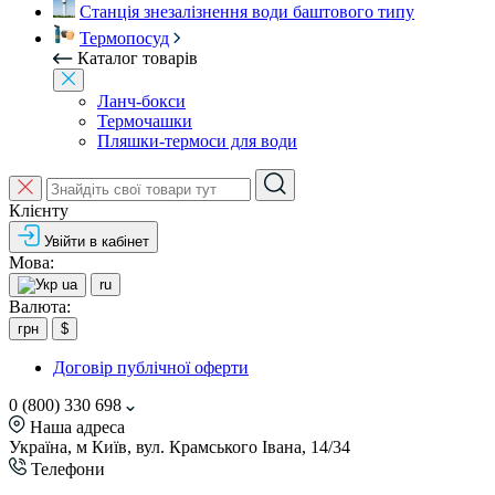
Станція знезалізнення води баштового типу
Термопосуд
Каталог товарів
Ланч-бокси
Термочашки
Пляшки-термоси для води
Клієнту
Увійти в кабінет
Мова:
ua
ru
Валюта:
грн
$
Договір публічної оферти
0 (800) 330 698
Наша адреса
Україна, м Київ, вул. Крамського Івана, 14/34
Телефони