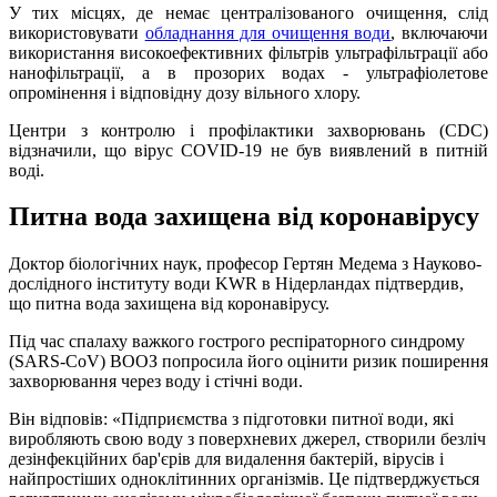
У тих місцях, де немає централізованого очищення, слід
використовувати
обладнання для очищення води
, включаючи
використання високоефективних фільтрів ультрафільтрації або
нанофільтрації, а в прозорих водах - ультрафіолетове
опромінення і відповідну дозу вільного хлору.
Центри з контролю і профілактики захворювань (CDC)
відзначили, що вірус COVID-19 не був виявлений в питній
воді.
Питна вода захищена від коронавірусу
Доктор біологічних наук, професор Гертян Медема з Науково-
дослідного інституту води KWR в Нідерландах підтвердив,
що питна вода захищена від коронавірусу.
Під час спалаху важкого гострого респіраторного синдрому
(SARS-CoV) ВООЗ попросила його оцінити ризик поширення
захворювання через воду і стічні води.
Він відповів: «Підприємства з підготовки питної води, які
виробляють свою воду з поверхневих джерел, створили безліч
дезінфекційних бар'єрів для видалення бактерій, вірусів і
найпростіших одноклітинних організмів. Це підтверджується