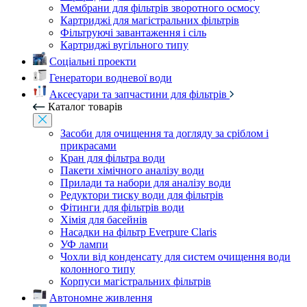
Мембрани для фільтрів зворотного осмосу
Картриджі для магістральних фільтрів
Фільтруючі завантаження і сіль
Картриджі вугільного типу
Соціальні проекти
Генератори водневої води
Аксесуари та запчастини для фільтрів
Каталог товарів
Засоби для очищення та догляду за сріблом і
прикрасами
Кран для фільтра води
Пакети хімічного аналізу води
Прилади та набори для аналізу води
Редуктори тиску води для фільтрів
Фітинги для фільтрів води
Хімія для басейнів
Насадки на фільтр Everpure Claris
УФ лампи
Чохли від конденсату для систем очищення води
колонного типу
Корпуси магістральних фільтрів
Автономне живлення