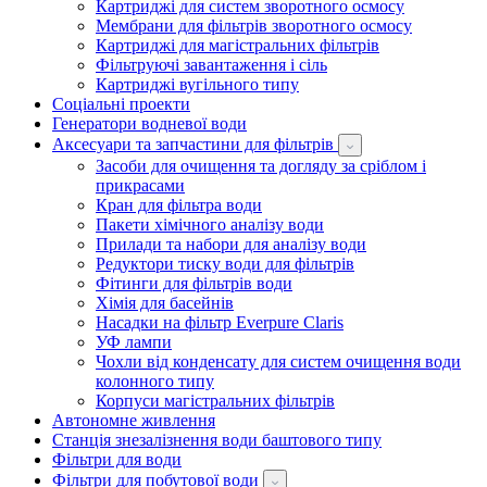
Картриджі для систем зворотного осмосу
Мембрани для фільтрів зворотного осмосу
Картриджі для магістральних фільтрів
Фільтруючі завантаження і сіль
Картриджі вугільного типу
Соціальні проекти
Генератори водневої води
Аксесуари та запчастини для фільтрів
Засоби для очищення та догляду за сріблом і
прикрасами
Кран для фільтра води
Пакети хімічного аналізу води
Прилади та набори для аналізу води
Редуктори тиску води для фільтрів
Фітинги для фільтрів води
Хімія для басейнів
Насадки на фільтр Everpure Claris
УФ лампи
Чохли від конденсату для систем очищення води
колонного типу
Корпуси магістральних фільтрів
Автономне живлення
Станція знезалізнення води баштового типу
Фільтри для води
Фільтри для побутової води