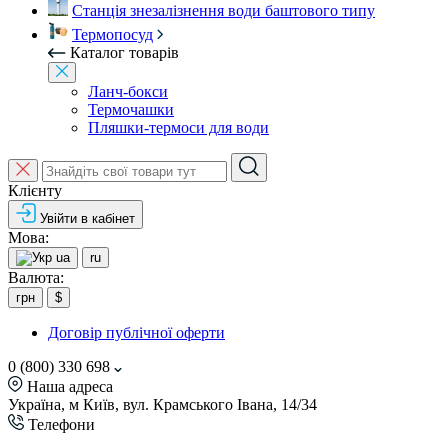
Станція знезалізнення води баштового типу
Термопосуд
Каталог товарів
Ланч-бокси
Термочашки
Пляшки-термоси для води
Клієнту
Увійти в кабінет
Мова:
ua
ru
Валюта:
грн
$
Договір публічної оферти
0 (800) 330 698
Наша адреса
Україна, м Київ, вул. Крамського Івана, 14/34
Телефони