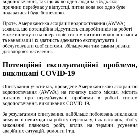
водопостачання, так що якщо одна людина з будь-якої
причини перебуває у відпустці, питна вода все одно буде
подаватися і буде безпечною.
Проте, Американська асоціація водопостачання (AWWA)
заявила, що потенційна відсутність співробітників на роботі
може вплинути на операторів систем питного водопостачання
та каналізації і їх здатність адекватно експлуатувати і
обслуговувати свої системи, збільшуючи тим самим ризики
для здоров'я населення.
Потенційні експлуатаційні проблеми,
викликані
COVID-19
Опитування учасників, проведене Американською асоціацією
водопостачання (AWWA) на початку цього місяця, містить
питання про передбачувані проблеми в роботі систем
водопостачання, викликаних COVID-19.
За результатами опитування, найбільше побоювань викликали
вимушені невиходи на роботу персоналу, і як наслідок, збої у
виконанні планових робіт, вплив на терміни усунення
аварійних ситуацій, ремонти і т.д.