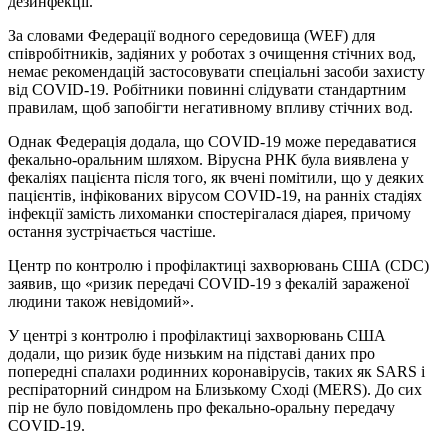
дезинфекції.
За словами Федерації водного середовища (WEF) для
співробітників, задіяних у роботах з очищення стічних вод,
немає рекомендацій застосовувати спеціальні засоби захисту
від COVID-19. Робітники повинні слідувати стандартним
правилам, щоб запобігти негативному впливу стічних вод.
Однак Федерація додала, що COVID-19 може передаватися
фекально-оральним шляхом. Вірусна РНК була виявлена ​​у
фекаліях пацієнта після того, як вчені помітили, що у деяких
пацієнтів, інфікованих вірусом COVID-19, на ранніх стадіях
інфекції замість лихоманки спостерігалася діарея, причому
остання зустрічається частіше.
Центр по контролю і профілактиці захворювань США (CDC)
заявив, що «ризик передачі COVID-19 з фекалій зараженої
людини також невідомий».
У центрі з контролю і профілактиці захворювань США
додали, що ризик буде низьким на підставі даних про
попередні спалахи родинних коронавірусів, таких як SARS і
респіраторний синдром на Близькому Сході (MERS). До сих
пір не було повідомлень про фекально-оральну передачу
COVID-19.