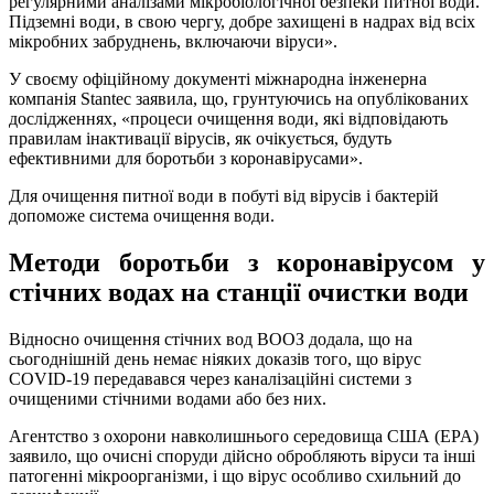
регулярними аналізами мікробіологічної безпеки питної води.
Підземні води, в свою чергу, добре захищені в надрах від всіх
мікробних забруднень, включаючи віруси».
У своєму офіційному документі міжнародна інженерна
компанія Stantec заявила, що, грунтуючись на опублікованих
дослідженнях, «процеси очищення води, які відповідають
правилам інактивації вірусів, як очікується, будуть
ефективними для боротьби з коронавірусами».
Для очищення питної води в побуті від вірусів і бактерій
допоможе система очищення води.
Методи боротьби з коронавірусом у
стічних водах на станції очистки води
Відносно очищення стічних вод ВООЗ додала, що на
сьогоднішній день немає ніяких доказів того, що вірус
COVID-19 передавався через каналізаційні системи з
очищеними стічними водами або без них.
Агентство з охорони навколишнього середовища США (EPA)
заявило, що очисні споруди дійсно обробляють віруси та інші
патогенні мікроорганізми, і що вірус особливо схильний до