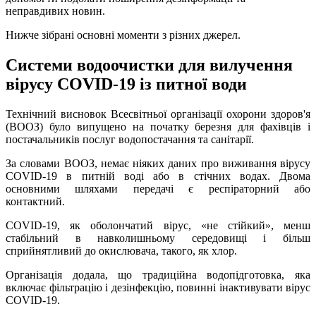
неправдивих новин.
Нижче зібрані основні моменти з різних джерел.
Системи водоочистки для вилучення
вірусу COVID-19 із питної води
Технічний висновок Всесвітньої організації охорони здоров'я
(ВООЗ) було випущено на початку березня для фахівців і
постачальників послуг водопостачання та санітарії.
За словами ВООЗ, немає ніяких даних про виживання вірусу
COVID-19 в питній воді або в стічних водах. Двома
основними шляхами передачі є респіраторний або
контактний.
COVID-19, як оболончатий вірус, «не стійкий», менш
стабільний в навколишньому середовищі і більш
сприйнятливий до окислювача, такого, як хлор.
Організація додала, що традиційна водопідготовка, яка
включає фільтрацію і дезінфекцію, повинні інактивувати вірус
COVID-19.