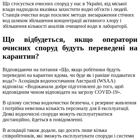
Що стосується очисних споруд у нас в Україні, від міської
влади надходила вказівка ​​захистити водні об'єкти і людей.
Станція очистки води посилює методи знезараження стічних
вод шляхом збільшення концентрації активного хлору і
збільшення кількості аналізів очищеної води в лабораторії.
Що відбудеться, якщо оператори
очисних споруд будуть переведені на
карантин?
Відповідаючи на питання «Що, якщо робітники будуть
переведені на карантин вдома, чи буде як і раніше подаватися
вода?» Асоціація водопостачання Австралії (WSAA)
відповіла: «Водоканали добре підготовлені до того, щоб
відповідним чином відповідати на загрозу COVID-19».
В цілому система водоочистки безпечна, є резервне живлення
і потрібна невелика кількість персоналу для її експлуатації.
Деякі водоочисні споруди можуть експлуатуватися
дистанційно, йдеться в повідомленні.
В асоціації також додали, що досить лише кілька
співробітників, які зможуть експлуатувати споруди і системи