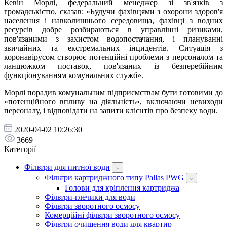
Кевін Морлі, федеральний менеджер зі зв'язків з
громадськістю, сказав: «Будучи фахівцями з охорони здоров'я
населення і навколишнього середовища, фахівці з водних
ресурсів добре розбираються в управлінні ризиками,
пов'язаними з захистом водопостачання, і плануванні
звичайних та екстремальних інцидентів. Ситуація з
коронавірусом створює потенційні проблеми з персоналом та
ланцюжком поставок, пов'язаних із безперебійним
функціонуванням комунальних служб».
Морлі порадив комунальним підприємствам бути готовими до
«потенційного впливу на діяльність», включаючи невиходи
персоналу, і відповідати на запити клієнтів про безпеку води.
2020-04-02 10:26:30
3669
Категорії
Фільтри для питної води
Фільтри картриджного типу Pallas PWG
Голови для кріплення картриджа
Фільтри-глечики для води
Фільтри зворотного осмосу
Комерційні фільтри зворотного осмосу
Фільтри очищення води для квартир