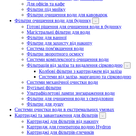
Для офісів та кафе
Фільтри під мийку
Фільтри очищення води для кавоварок
Фільтри очищення води для будинку
Готові рішення для очищення води в будинку
Магістральні фільтри для води
Фільтри для ванної
Фільтри для захисту від накипу
Система пом'якшення води
Фільтри зворотного осмосу
Системи комплексного очищення води
Фільтрація від заліза та видалення сірководню
Колбові фільтри з картриджем від заліза
Системи від заліза, марганцю та сірководню
Системи механічної очистки води
Вугільні фільтри
Ультрафіолетові лампи знезараження води
Фільтри для очищення води з свердловин
Фільтри для душу
Системи очистки води в екстремальних умовах
Картриджі та завантаження для фільтрів
Картриджі для фільтрів від накипу
Картридж для генератора водню Hydron
Картриджі для фільтрів-глечиків