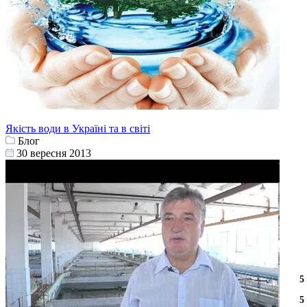
Якість води в Україні та в світі
Блог
30 вересня 2013
3
2
3
5
3
2
3
5