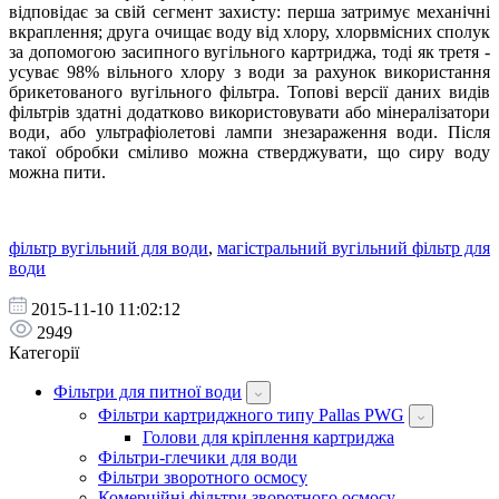
відповідає за свій сегмент захисту: перша затримує механічні
вкраплення; друга очищає воду від хлору, хлорвмісних сполук
за допомогою засипного вугільного картриджа, тоді як третя -
усуває 98% вільного хлору з води за рахунок використання
брикетованого вугільного фільтра. Топові версії даних видів
фільтрів здатні додатково використовувати або мінералізатори
води, або ультрафіолетові лампи знезараження води. Після
такої обробки сміливо можна стверджувати, що сиру воду
можна пити.
фільтр вугільний для води
,
магістральний вугільний фільтр для
води
2015-11-10 11:02:12
2949
Категорії
Фільтри для питної води
Фільтри картриджного типу Pallas PWG
Голови для кріплення картриджа
Фільтри-глечики для води
Фільтри зворотного осмосу
Комерційні фільтри зворотного осмосу