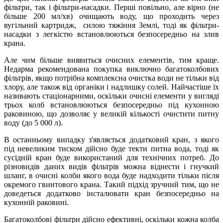
фільтри, так і фільтри-насадки. Перші повільно, але вірно (не
більше 200 мл/хв) очищають воду, що проходить через
вугільний картридж, силою тяжіння Землі, тоді як фільтри-
насадки з легкістю встановлюються безпосередньо на злив
крана.
Але чим більше виявиться очисних елементів, тим краще.
Недарма рекомендована покупка виключно багатоколбових
фільтрів, якщо потрібна комплексна очистка води не тільки від
хлору, але також від органіки і надлишку солей. Найчастіше їх
називають стаціонарними, оскільки очисні елементи у вигляді
трьох колб встановлюються безпосередньо під кухонною
раковиною, що дозволяє у великій кількості очистити питну
воду (до 5 000 л).
В останньому випадку з'являється додатковий кран, з якого
під невеликим тиском дійсно буде текти питна вода, тоді як
сусідній кран буде використаний для технічних потреб. До
різновидів даних видів фільтрів можна віднести і гнучкий
шланг, в очисні колби якого вода буде надходити тільки після
окремого гвинтового крана. Такий підхід зручний тим, що не
доведеться додатково інсталювати кран безпосередньо на
кухонній раковині.
Багатоколбові фільтри дійсно ефективні, оскільки кожна колба