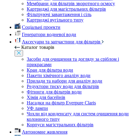
Мембрани для фільтрів зворотного осмосу
Картриджі для магістральних фільтрів
Фільтруючі завантаження і сіль
Картриджі вугільного типу
Соціальні проекти
Генератори водневої води
Аксесуари та запчастини для фільтрів
Каталог товарів
Засоби для очищення та догляду за сріблом і
прикрасами
Кран для фільтра води
Пакети хімічного аналізу води
Прилади та набори для аналізу води
Редуктори тиску води для фільтрів
Фітинги для фільтрів води
Хімія для басейнів
Насадки на фільтр Everpure Claris
УФ лампи
Чохли від конденсату для систем очищення води
колонного типу
Корпуси магістральних фільтрів
Автономне живлення