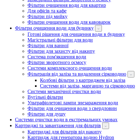
Фільтри очищення води для квартир
Для офісів та кафе
Фільтри під мийку
Фільтри очищення води для кавоварок
Фільтри очищення води для будинку
Готові рішення для очищення води в будинку
Магістральні фільтри для води
Фільтри для ванної
Фільтри для захисту від накипу
Система пом'якшення води
Фільтри зворотного осмосу
Системи комплексного очищення води
Фільтрація від заліза та видалення сірководню
Колбові фільтри з картриджем від заліза
Системи від заліза, марганцю та сірководню
Системи механічної очистки води
Вугільні фільтри
Ультрафіолетові лампи знезараження води
Фільтри для очищення води з свердловин
Фільтри для душу
Системи очистки води в екстремальних умовах
Картриджі та завантаження для фільтрів
Картриджі для фільтрів від накипу
Картридж для генератора водню Hydron