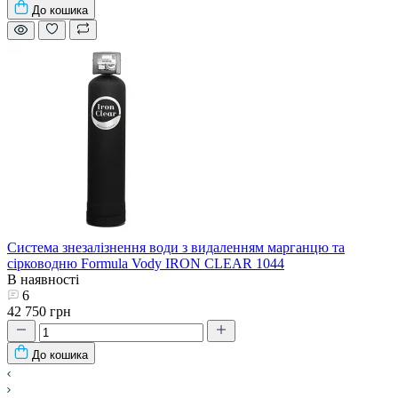
До кошика
Система знезалізнення води з видаленням марганцю та
сірководню Formula Vody IRON CLEAR 1044
В наявності
6
42 750 грн
До кошика