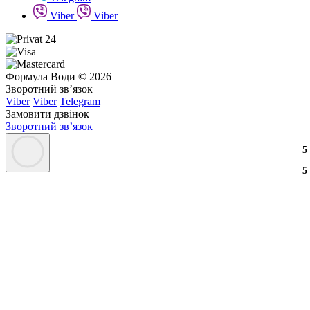
Viber
Viber
Формула Води © 2026
Зворотний зв’язок
Viber
Viber
Telegram
Замовити дзвінок
Зворотний зв’язок
3
2
3
5
3
2
3
5