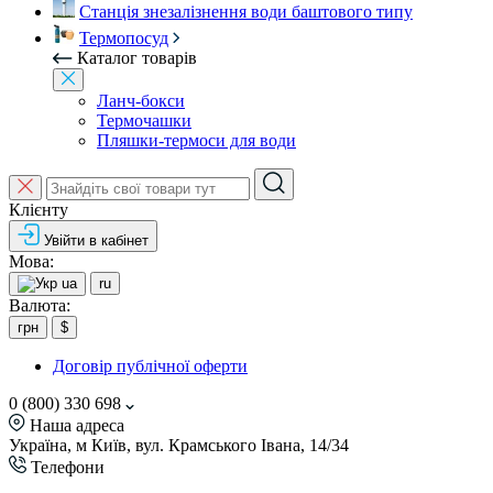
Станція знезалізнення води баштового типу
Термопосуд
Каталог товарів
Ланч-бокси
Термочашки
Пляшки-термоси для води
Клієнту
Увійти в кабінет
Мова:
ua
ru
Валюта:
грн
$
Договір публічної оферти
0 (800) 330 698
Наша адреса
Україна, м Київ, вул. Крамського Івана, 14/34
Телефони