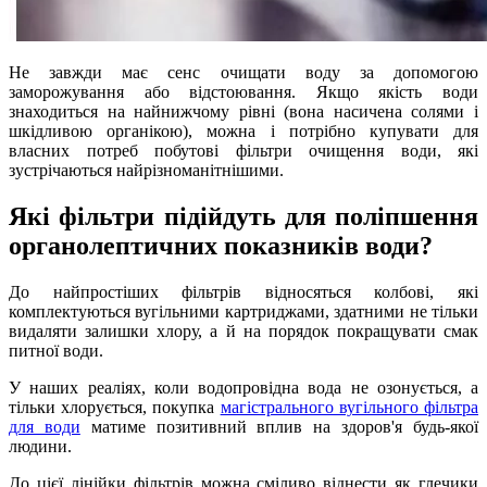
Не завжди має сенс очищати воду за допомогою
заморожування або відстоювання. Якщо якість води
знаходиться на найнижчому рівні (вона насичена солями і
шкідливою органікою), можна і потрібно купувати для
власних потреб побутові фільтри очищення води, які
зустрічаються найрізноманітнішими.
Які фільтри підійдуть для поліпшення
органолептичних показників води?
До найпростіших фільтрів відносяться колбові, які
комплектуються вугільними картриджами, здатними не тільки
видаляти залишки хлору, а й на порядок покращувати смак
питної води.
У наших реаліях, коли водопровідна вода не озонується, а
тільки хлорується, покупка
магістрального вугільного фільтра
для води
матиме позитивний вплив на здоров'я будь-якої
людини.
До цієї лінійки фільтрів можна сміливо віднести як глечики