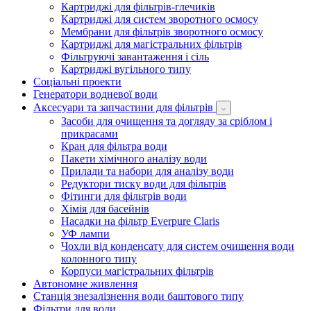
Картриджі для фільтрів-глечиків
Картриджі для систем зворотного осмосу
Мембрани для фільтрів зворотного осмосу
Картриджі для магістральних фільтрів
Фільтруючі завантаження і сіль
Картриджі вугільного типу
Соціальні проекти
Генератори водневої води
Аксесуари та запчастини для фільтрів
Засоби для очищення та догляду за сріблом і
прикрасами
Кран для фільтра води
Пакети хімічного аналізу води
Прилади та набори для аналізу води
Редуктори тиску води для фільтрів
Фітинги для фільтрів води
Хімія для басейнів
Насадки на фільтр Everpure Claris
УФ лампи
Чохли від конденсату для систем очищення води
колонного типу
Корпуси магістральних фільтрів
Автономне живлення
Станція знезалізнення води баштового типу
Фільтри для води