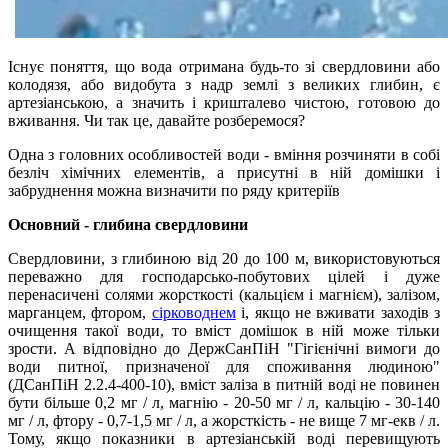
Існує поняття, що вода отримана будь-то зі свердловини або
колодязя, або видобута з надр землі з великих глибин, є
артезіанською, а значить і кришталево чистою, готовою до
вживання. Чи так це, давайте розберемося?
Одна з головних особливостей води - вміння розчиняти в собі
безліч хімічних елементів, а присутні в ній домішки і
забруднення можна визначити по ряду критеріїв
Основний - глибина свердловини
Свердловини, з глибиною від 20 до 100 м, використовуються
переважно для господарсько-побутових цілей і дуже
перенасичені солями жорсткості (кальцієм і магнієм), залізом,
марганцем, фтором,
сірководнем
і, якщо не вживати заходів з
очищення такої води, то вміст домішок в ній може тільки
зрости. А відповідно до ДержСанПіН "Гігієнічні вимоги до
води питної, призначеної для споживання людиною"
(ДСанПіН 2.2.4-400-10), вміст заліза в питній воді не повинен
бути більше 0,2 мг / л, магнію - 20-50 мг / л, кальцію - 30-140
мг / л, фтору - 0,7-1,5 мг / л, а жорсткість - не вище 7 мг-екв / л.
Тому, якщо показники в артезіанській воді перевищують