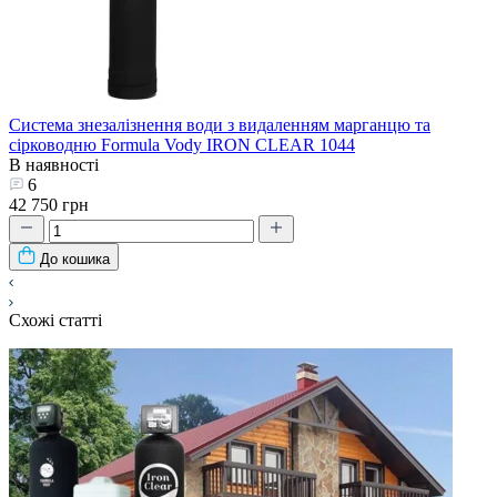
Система знезалізнення води з видаленням марганцю та
сірководню Formula Vody IRON CLEAR 1044
В наявності
6
42 750 грн
До кошика
Схожі статті