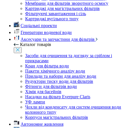
Мембрани для фільтрів зворотного осмосу
Картриджі для магістральних фільтрів
Фільтруючі завантаження і сіль
Картриджі вугільного типу
Соціальні проекти
Генератори водневої води
Аксесуари та запчастини для фільтрів
Каталог товарів
Засоби для очищення та догляду за сріблом і
прикрасами
Кран для фільтра води
Пакети хімічного аналізу води
Прилади та набори для аналізу води
Редуктори тиску води для фільтрів
Фітинги для фільтрів води
Хімія для басейнів
Насадки на фільтр Everpure Claris
УФ лампи
Чохли від конденсату для систем очищення води
колонного типу
Корпуси магістральних фільтрів
Автономне живлення