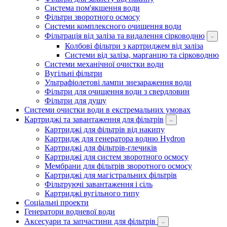
Система пом'якшення води
Фільтри зворотного осмосу
Системи комплексного очищення води
Фільтрація від заліза та видалення сірководню
Колбові фільтри з картриджем від заліза
Системи від заліза, марганцю та сірководню
Системи механічної очистки води
Вугільні фільтри
Ультрафіолетові лампи знезараження води
Фільтри для очищення води з свердловин
Фільтри для душу
Системи очистки води в екстремальних умовах
Картриджі та завантаження для фільтрів
Картриджі для фільтрів від накипу
Картридж для генератора водню Hydron
Картриджі для фільтрів-глечиків
Картриджі для систем зворотного осмосу
Мембрани для фільтрів зворотного осмосу
Картриджі для магістральних фільтрів
Фільтруючі завантаження і сіль
Картриджі вугільного типу
Соціальні проекти
Генератори водневої води
Аксесуари та запчастини для фільтрів