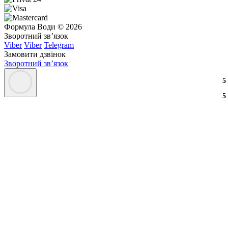
Формула Води © 2026
Зворотний зв’язок
Viber
Viber
Telegram
Замовити дзвінок
Зворотний зв’язок
3
2
3
5
3
2
3
5