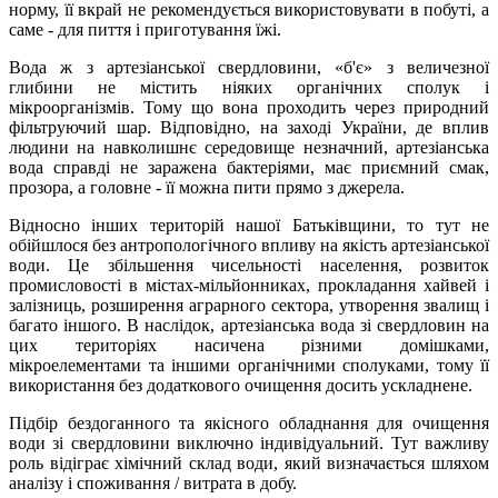
норму, її вкрай не рекомендується використовувати в побуті, а
саме - для пиття і приготування їжі.
Вода ж з артезіанської свердловини, «б'є» з величезної
глибини не містить ніяких органічних сполук і
мікроорганізмів. Тому що вона проходить через природний
фільтруючий шар. Відповідно, на заході України, де вплив
людини на навколишнє середовище незначний, артезіанська
вода справді не заражена бактеріями, має приємний смак,
прозора, а головне - її можна пити прямо з джерела.
Відносно інших територій нашої Батьківщини, то тут не
обійшлося без антропологічного впливу на якість артезіанської
води. Це збільшення чисельності населення, розвиток
промисловості в містах-мільйонниках, прокладання хайвей і
залізниць, розширення аграрного сектора, утворення звалищ і
багато іншого. В наслідок, артезіанська вода зі свердловин на
цих територіях насичена різними домішками,
мікроелементами та іншими органічними сполуками, тому її
використання без додаткового очищення досить ускладнене.
Підбір бездоганного та якісного обладнання для очищення
води зі свердловини виключно індивідуальний. Тут важливу
роль відіграє хімічний склад води, який визначається шляхом
аналізу і споживання / витрата в добу.