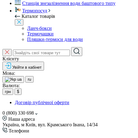
Станція знезалізнення води баштового типу
Термопосуд
Каталог товарів
Ланч-бокси
Термочашки
Пляшки-термоси для води
Клієнту
Увійти в кабінет
Мова:
ua
ru
Валюта:
грн
$
Договір публічної оферти
0 (800) 330 698
Наша адреса
Україна, м Київ, вул. Крамського Івана, 14/34
Телефони