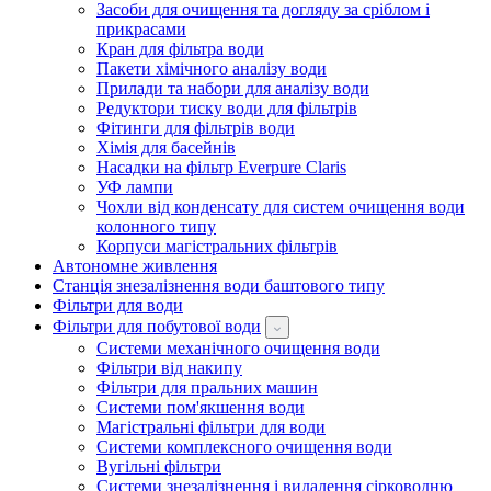
Засоби для очищення та догляду за сріблом і
прикрасами
Кран для фільтра води
Пакети хімічного аналізу води
Прилади та набори для аналізу води
Редуктори тиску води для фільтрів
Фітинги для фільтрів води
Хімія для басейнів
Насадки на фільтр Everpure Claris
УФ лампи
Чохли від конденсату для систем очищення води
колонного типу
Корпуси магістральних фільтрів
Автономне живлення
Станція знезалізнення води баштового типу
Фільтри для води
Фільтри для побутової води
Системи механічного очищення води
Фільтри від накипу
Фільтри для пральних машин
Системи пом'якшення води
Магістральні фільтри для води
Системи комплексного очищення води
Вугільні фільтри
Системи знезалізнення і видалення сірководню