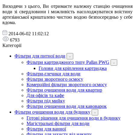
Виходячи з цього, Ви отримаєте належну станцію очищення
води зі свердловини і можливість насолоджуватися воістину
артезіанської кришталево чистою водою безпосередньо у себе
вдома.
2014-06-02 11:02:12
6793
Категорії
Фільтри для питної води
Фільтри картриджного типу Pallas PWG
Голови для кріплення картриджа
Фільтри-глечики для води
Фільтри зворотного осмосу
Комерційні фільтри зворотного осмосу
Фільтри очищення води для квартир
Для офісів та кафе
Фільтри під мийку
Фільтри очищення води для кавоварок
Фільтри очищення води для будинку
Готові рішення для очищення води в будинку
Магістральні фільтри для води
Фільтри для ванної
Фільтри для захисту від накипу