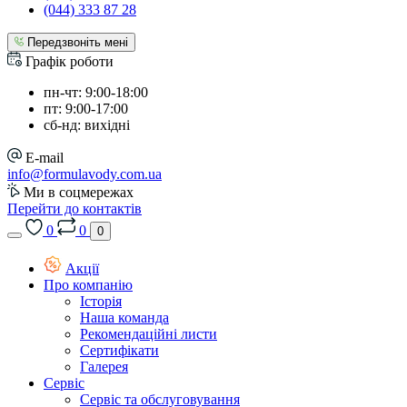
(044) 333 87 28
Передзвоніть мені
Графік роботи
пн-чт: 9:00-18:00
пт: 9:00-17:00
сб-нд: вихідні
E-mail
info@formulavody.com.ua
Ми в соцмережах
Перейти до контактів
0
0
0
Акції
Про компанію
Історія
Наша команда
Рекомендаційні листи
Сертифікати
Галерея
Сервіс
Сервіс та обслуговування