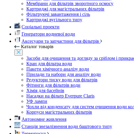
Мембрани для фільтрів зворотного осмосу
Картриджі для магістральних фільтрів
Фільтруючі завантаження і сіль
Картриджі вугільного типу
Соціальні проекти
Генератори водневої води
Аксесуари та запчастини для фільтрів
Каталог товарів
Засоби для очищення та догляду за сріблом і прикр
Кран для фільтра води
Пакети хімічного аналізу води
Прилади та набори для аналізу води
Редуктори тиску води для фільтрів
Фітинги для фільтрів води
Хімія для басейнів
Насадки на фільтр Everpure Claris
УФ лампи
Чохли від конденсату для систем очищення води ко
Корпуси магістральних фільтрів
Автономне живлення
Станція знезалізнення води баштового типу
Термопосуд