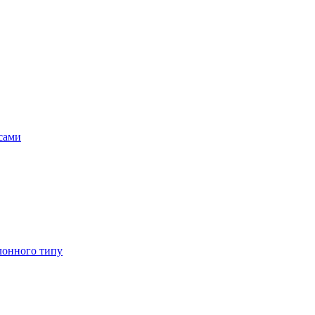
асами
лонного типу