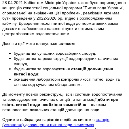
28.04.2021 Кабінетом Міністрів України також було оприлюднено
концепцію схваленої соціальної програми "Питна вода України",
спрямованої на вирішення цієї проблеми, реалізація якої має
бути проведена у 2022-2026 рр. згідно з розпорядженням
кабміну. Доведення якості питної води до нормативних вимог
дозволить забезпечити населені пункти оптимальним
централізованим водопостачанням.
Досягти цієї мети планується
шляхом
:
будівництва сучасних водозабірних споруд;
будівництва та реконструкції водопровідних та очисних
споруд;
будівництва та впровадження
станцій доочищення
питної води
;
оснащення лабораторій контролю якості питної води та
стічних вод сучасним обладнанням.
До моменту повної реконструкції всієї системи водопостачання
та водовідведення, очисних станцій та каналізації
дбати про
якість питної води необхідно самостійно
– шляхом
встановлення локальних станцій доочищення води.
Одним із найкращих варіантів подібних систем є
станція
(установка) доочищення питної води в системах