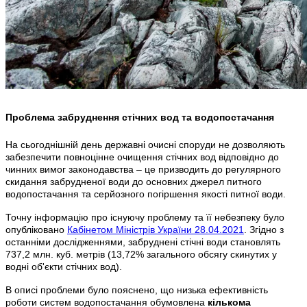
Проблема забруднення стічних вод та водопостачання
На сьогоднішній день державні очисні споруди не дозволяють
забезпечити повноцінне очищення стічних вод відповідно до
чинних вимог законодавства – це призводить до регулярного
скидання забрудненої води до основних джерел питного
водопостачання та серйозного погіршення якості питної води.
Точну інформацію про існуючу проблему та її небезпеку було
опубліковано
Кабінетом Міністрів України 28.04.2021
. Згідно з
останніми дослідженнями, забруднені стічні води становлять
737,2 млн. куб. метрів (13,72% загального обсягу скинутих у
водні об'єкти стічних вод).
В описі проблеми було пояснено, що низька ефективність
роботи систем водопостачання обумовлена
кількома