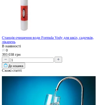
Станція очищення води Formula Vody для шкіл, садочків,
лікарень
В наявності
0
393 038 грн
До кошика
Схожі статті