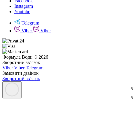
Facebook
Instagram
Youtube
Telegram
Viber
Viber
Формула Води © 2026
Зворотний зв’язок
Viber
Viber
Telegram
Замовити дзвінок
Зворотний зв’язок
3
2
3
5
3
2
3
5