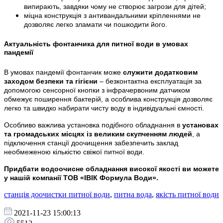
випирають, завдяки чому не створює загрози для дітей;
міцна конструкція з антивандальними кріпленнями не
дозволяє легко зламати чи пошкодити його.
Актуальність фонтанчика для питної води в умовах
пандемії
В умовах пандемії фонтанчик може
служити додатковим
заходом безпеки та гігієни
– безконтактна експлуатація за
допомогою сенсорної кнопки з інфрачервоним датчиком
обмежує поширення бактерій, а особлива конструкція дозволяє
легко та швидко набирати чисту воду в індивідуальні ємності.
Особливо важлива установка подібного обладнання в
установах
та громадських місцях із великим скупченням людей
, а
підключення станції доочищення забезпечить заклад
необмеженою кількістю свіжої питної води.
Придбати водоочисне обладнання високої якості ви можете
у нашій компанії ТОВ «ІВІК Формула Води».
станція доочистки питної води
,
питна вода
,
якість питної води
2021-11-23 15:00:13