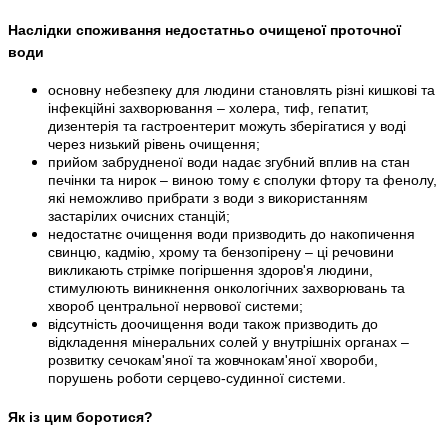
Наслідки споживання недостатньо очищеної проточної
води
основну небезпеку для людини становлять різні кишкові та
інфекційні захворювання – холера, тиф, гепатит,
дизентерія та гастроентерит можуть зберігатися у воді
через низький рівень очищення;
прийом забрудненої води надає згубний вплив на стан
печінки та нирок – виною тому є сполуки фтору та фенолу,
які неможливо прибрати з води з використанням
застарілих очисних станцій;
недостатнє очищення води призводить до накопичення
свинцю, кадмію, хрому та бензопірену – ці речовини
викликають стрімке погіршення здоров'я людини,
стимулюють виникнення онкологічних захворювань та
хвороб центральної нервової системи;
відсутність доочищення води також призводить до
відкладення мінеральних солей у внутрішніх органах –
розвитку сечокам'яної та жовчнокам'яної хвороби,
порушень роботи серцево-судинної системи.
Як із цим боротися?