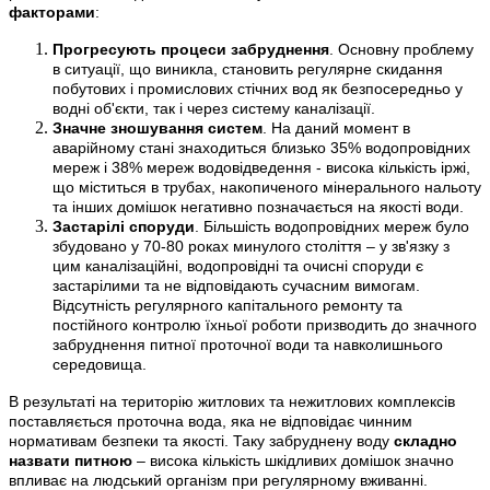
факторами
:
Прогресують процеси забруднення
. Основну проблему
в ситуації, що виникла, становить регулярне скидання
побутових і промислових стічних вод як безпосередньо у
водні об'єкти, так і через систему каналізації.
Значне зношування систем
. На даний момент в
аварійному стані знаходиться близько 35% водопровідних
мереж і 38% мереж водовідведення - висока кількість іржі,
що міститься в трубах, накопиченого мінерального нальоту
та інших домішок негативно позначається на якості води.
Застарілі споруди
. Більшість водопровідних мереж було
збудовано у 70-80 роках минулого століття – у зв'язку з
цим каналізаційні, водопровідні та очисні споруди є
застарілими та не відповідають сучасним вимогам.
Відсутність регулярного капітального ремонту та
постійного контролю їхньої роботи призводить до значного
забруднення питної проточної води та навколишнього
середовища.
В результаті на територію житлових та нежитлових комплексів
поставляється проточна вода, яка не відповідає чинним
нормативам безпеки та якості. Таку забруднену воду
складно
назвати питною
– висока кількість шкідливих домішок значно
впливає на людський організм при регулярному вживанні.