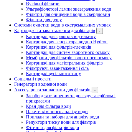
Вугільні фільтри
Ультрафіолетові лампи знезараження води
Фільтри для очищення води з свердловин
Фільтри для душу
Системи очистки води в екстремальних умовах
Картриджі та завантаження для фільтрів
Картриджі для фільтрів від накипу
Картридж для генератора водню Hydron
Картриджі для фільтрів-глечиків
Картриджі для систем зворотного осмосу
Мембрани для фільтрів зворотного осмосу
Картриджі для магістральних фільтрів
Фільтруючі завантаження і сіль
Картриджі вугільного типу
Соціальні проекти
Генератори водневої води
Аксесуари та запчастини для фільтрів
Засоби для очищення та догляду за сріблом і
прикрасами
Кран для фільтра води
Пакети хімічного аналізу води
Прилади та набори для аналізу води
Редуктори тиску води для фільтрів
Фітинги для фільтрів води