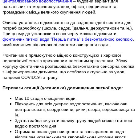
централізованого водопостачання
– чудовий варіант для
навчальних та медичних установ, офісів, підприємств та
громадських місць великого скупчення людей.
Очисна установка підключається до водопровідної системи для
потреб харчоблоку (школа, садок, їдальня, держустанови та ін.).
При цьому до установки в свою чергу можна підключити
фонтанчик питної води "Перша питна" з безконтактною
кнопкою
,
який живиться від основної системи очищення води.
Фонтанчик є прямокутною міцною конструкцією з харчової
нержавіючої сталі з прихованим настінним кріпленням. Збоку
корпусу фонтанчика розташована безконтактна сенсорна кнопка
з інфрачервоним датчиком, що особливо актуально за умов
пандемії COVID19 та грипу.
Переваги станції (установки) доочищення питної води:
Має 10 стадій очищення води;
Підходить для всіх джерел водопостачання, включаючи
централізовані, свердловини, річки, озера, водосховища та
ін.
Здатна забезпечувати велику групу людей свіжою питною
водою протягом дня;
Отримана внаслідок очищення та знезараження вода
відповідає українським та європейським нормам якості