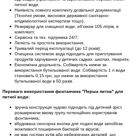
питної води;
Наявність повного комплекту дозвільної документації
(Технічні умови, висновок державної санітарно-
епідеміологічної експертизи тощо);
Резервуар для очищеної води, об'ємом 105 літрів, в
комплекті;
Сервісна та тех. підтримка 24/7;
Легкість та простота використання;
Тривалий період експлуатації (до 12 років);
Очищена системою вода підходить для приготування
продуктів харчування у дитячих садках, школах, лікарнях;
Економічна доцільність. Собівартість нижче за
використання бутильованої води. Собівартість 1 л води
становить 0,15 грн, що нижче за використання
бутильованої води в 50 разів.
Переваги використання фонтанчика "Перша питна" для
питної води:
зручна конструкція чудово підходить під дитячий зріст,
розширюючи вікову групу потенційних користувачів
фонтанчика;
вбудована сенсорна кнопка для подачі води запобігає
можливості поширення бактерій та вірусів;
не має гострих кутів або небезпечних деталей, що