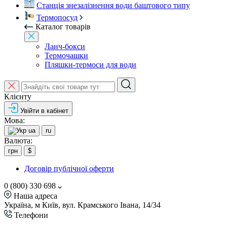
Станція знезалізнення води баштового типу
Термопосуд
Каталог товарів
Ланч-бокси
Термочашки
Пляшки-термоси для води
Клієнту
Увійти в кабінет
Мова:
ua
ru
Валюта:
грн
$
Договір публічної оферти
0 (800) 330 698
Наша адреса
Україна, м Київ, вул. Крамського Івана, 14/34
Телефони