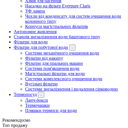
Хімія для басейнів
Насадки на фільтр Everpure Claris
УФ лампи
Чохли від конденсату для систем очищення води
колонного типу
Корпуси магістральних фільтрів
Автономне живлення
Станція знезалізнення води баштового типу
Фільтри для води
Фільтри для побутової води
Системи механічного очищення води
Фільтри від накипу
Фільтри для пральних машин
Системи пом'якшення води
Магістральні фільтри для води
Системи комплексного очищення води
Вугільні фільтри
Системи знезалізнення і видалення сірководню
Термопосуд
Ланч-бокси
Термочашки
Пляшки-термоси для води
Рекомендуємо
Топ продажу