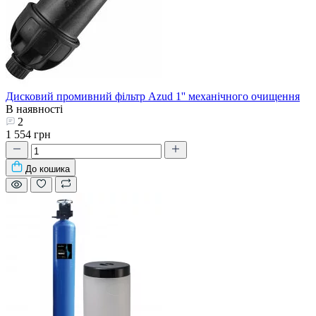
Дисковий промивний фільтр Azud 1'' механічного очищення
В наявності
2
1 554 грн
До кошика