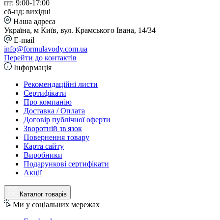
пт: 9:00-17:00
сб-нд: вихідні
Наша адреса
Україна, м Київ, вул. Крамського Івана, 14/34
E-mail
info@formulavody.com.ua
Перейти до контактів
Інформація
Рекомендаційні листи
Сертифікати
Про компанію
Доставка / Оплата
Договір публічної оферти
Зворотній зв'язок
Повернення товару
Карта сайту
Виробники
Подарункові сертифікати
Акції
Каталог товарів
Ми у соціальних мережах