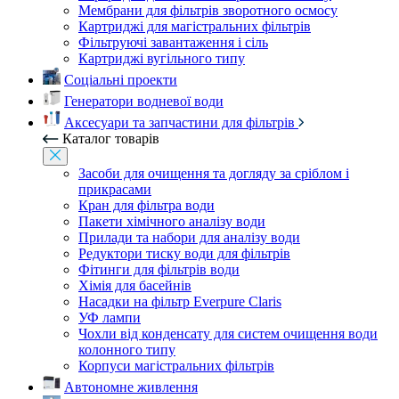
Мембрани для фільтрів зворотного осмосу
Картриджі для магістральних фільтрів
Фільтруючі завантаження і сіль
Картриджі вугільного типу
Соціальні проекти
Генератори водневої води
Аксесуари та запчастини для фільтрів
Каталог товарів
Засоби для очищення та догляду за сріблом і
прикрасами
Кран для фільтра води
Пакети хімічного аналізу води
Прилади та набори для аналізу води
Редуктори тиску води для фільтрів
Фітинги для фільтрів води
Хімія для басейнів
Насадки на фільтр Everpure Claris
УФ лампи
Чохли від конденсату для систем очищення води
колонного типу
Корпуси магістральних фільтрів
Автономне живлення