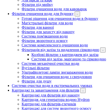
Для офісів та кафе
Фільтри під мийку
Фільтри очищення води для кавоварок
Фільтри очищення води для будинку
Готові рішення для очищення води в будинку
Магістральні фільтри для води
Фільтри для ванної
Фільтри для захисту від накипу
Система пом'якшення води
Фільтри зворотного осмосу
Системи комплексного очищення води
Фільтрація від заліза та видалення сірководню
Колбові фільтри з картриджем від заліза
Системи від заліза, марганцю та сірководню
Системи механічної очистки води
Вугільні фільтри
Ультрафіолетові лампи знезараження води
Фільтри для очищення води з свердловин
Фільтри для душу
Системи очистки води в екстремальних умовах
Картриджі та завантаження для фільтрів
Картриджі для фільтрів від накипу
Картридж для генератора водню Hydron
Картриджі для фільтрів-глечиків
Картриджі для систем зворотного осмосу