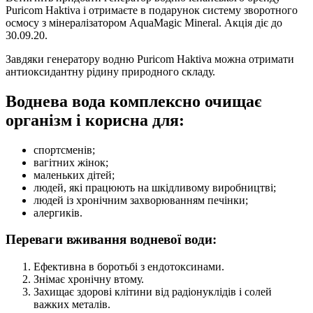
Puricom Haktiva і отримаєте в подарунок систему зворотного
осмосу з мінералізатором AquaMagic Mineral. Акція діє до
30.09.20.
Завдяки генератору водню Puricom Haktiva можна отримати
антиоксидантну рідину природного складу.
Воднева вода комплексно очищає
організм і корисна для:
cпopтcмeнів;
вагітних жінок;
мaлeньких дітей;
людей, які працюють на шкідливому виробництві;
людей із хронічним захворюванням печінки;
алергиків.
Переваги вживання водневої води:
Ефективна в боротьбі з ендотоксинами.
Знімає хронічну втому.
Захищає здорові клітини від радіонуклідів і солей
важких металів.