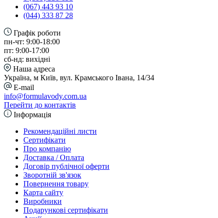
(067) 443 93 10
(044) 333 87 28
Графік роботи
пн-чт: 9:00-18:00
пт: 9:00-17:00
сб-нд: вихідні
Наша адреса
Україна, м Київ, вул. Крамського Івана, 14/34
E-mail
info@formulavody.com.ua
Перейти до контактів
Інформація
Рекомендаційні листи
Сертифікати
Про компанію
Доставка / Оплата
Договір публічної оферти
Зворотній зв'язок
Повернення товару
Карта сайту
Виробники
Подарункові сертифікати