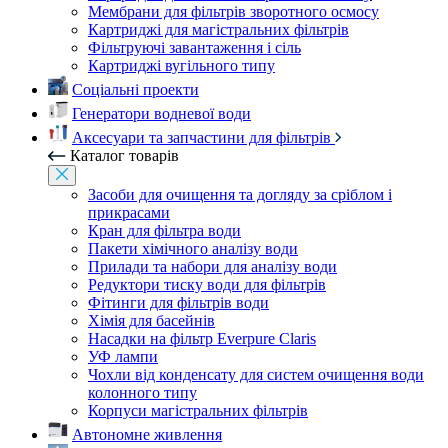
Мембрани для фільтрів зворотного осмосу
Картриджі для магістральних фільтрів
Фільтруючі завантаження і сіль
Картриджі вугільного типу
Соціальні проекти
Генератори водневої води
Аксесуари та запчастини для фільтрів
Каталог товарів
Засоби для очищення та догляду за сріблом і
прикрасами
Кран для фільтра води
Пакети хімічного аналізу води
Прилади та набори для аналізу води
Редуктори тиску води для фільтрів
Фітинги для фільтрів води
Хімія для басейнів
Насадки на фільтр Everpure Claris
УФ лампи
Чохли від конденсату для систем очищення води
колонного типу
Корпуси магістральних фільтрів
Автономне живлення