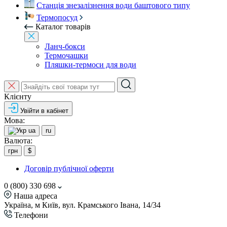
Станція знезалізнення води баштового типу
Термопосуд
Каталог товарів
Ланч-бокси
Термочашки
Пляшки-термоси для води
Клієнту
Увійти в кабінет
Мова:
ua
ru
Валюта:
грн
$
Договір публічної оферти
0 (800) 330 698
Наша адреса
Україна, м Київ, вул. Крамського Івана, 14/34
Телефони