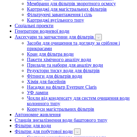
Мембрани для фільтрів зворотного осмосу
Картриджі для магістральних фільтрів
Фільтруючі завантаження і сіль
Картриджі вугільного типу
Соціальні проекти
Генератори водневої води
Аксесуари та запчастини для фільтрів
Засоби для очищення та догляду за сріблом і
прикрасами
Кран для фільтра води
Пакети хімічного аналізу води
Прилади та набори для аналізу води
Редуктори тиску води для фільтрів
Фітинги для фільтрів води
Хімія для басейнів
Насадки на фільтр Everpure Claris
УФ лампи
Чохли від конденсату для систем очищення води
колонного типу
Корпуси магістральних фільтрів
Автономне живлення
Станція знезалізнення води баштового типу
Фільтри для води
Фільтри для побутової води