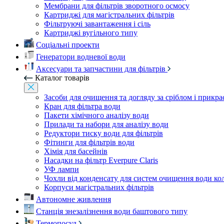
Мембрани для фільтрів зворотного осмосу
Картриджі для магістральних фільтрів
Фільтруючі завантаження і сіль
Картриджі вугільного типу
Соціальні проекти
Генератори водневої води
Аксесуари та запчастини для фільтрів
Каталог товарів
Засоби для очищення та догляду за сріблом і прикр
Кран для фільтра води
Пакети хімічного аналізу води
Прилади та набори для аналізу води
Редуктори тиску води для фільтрів
Фітинги для фільтрів води
Хімія для басейнів
Насадки на фільтр Everpure Claris
УФ лампи
Чохли від конденсату для систем очищення води ко
Корпуси магістральних фільтрів
Автономне живлення
Станція знезалізнення води баштового типу
Термопосуд