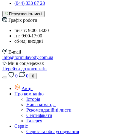
(044) 333 87 28
Передзвоніть мені
Графік роботи
пн-чт: 9:00-18:00
пт: 9:00-17:00
сб-нд: вихідні
E-mail
info@formulavody.com.ua
Ми в соцмережах
Перейти до контактів
0
0
0
Акції
Про компанію
Історія
Наша команда
Рекомендаційні листи
Сертифікати
Галерея
Сервіс
Сервіс та обслуговування