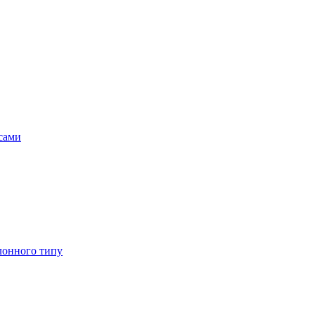
асами
лонного типу