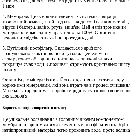
абсорбуючі здібності. Усуває з рідини хімічні сполуки, більше
1 мкм.
4. Мембрана. Це основний елемент в системі фільтрації
«зворотний осмос», який видаляє з води солі важких металів,
віруси і бактерії, залізо, ртуть, миш'як. Цей напівпроникний
матеріал очищає рідину практично на 100%. Органічні
речовини «відсіваються» і не проходять далі.
5. Вугільний постфільтр. Складається з дрібного
гранульованого активованого вугілля. Цей елемент
фільтруючого обладнання поглинає залишкові запахи і
покращує смак води. Споживачі отримують кристально чисту
рідину.
Останнім діє мінералізатор. Його завдання - наситити воду
корисними мінералами, які вона втратила в процесі очищення.
Мінералізатор допомагає зробити рідину смачніше і корисніше
для здоров'я.
Користь фільтрів зворотного осмосу
Це унікальне обладнання з головним діючим компонентом:
мембраною і допоміжними елементами, що фільтрують. Крізь
напівпроникний матеріал легко проходить вода, проте велика