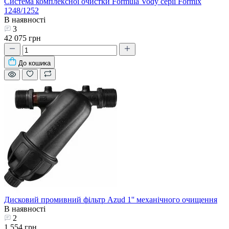
Система комплексної очистки Formula Vody серії Formix
1248/1252
В наявності
3
42 075 грн
До кошика
Дисковий промивний фільтр Azud 1'' механічного очищення
В наявності
2
1 554 грн