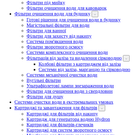
Фільтри під мийку
Фільтри очищення води для кавоварок
Фільтри очищення води для будинку
Готові рішення для очищення води в будинку
Магістральні фільтри для води
Фільтри для ванної
Фільтри для захисту від накипу
Система пом'якшення води
Фільтри зворотного осмосу
Системи комплексного очищення води
Фільтрація від заліза та видалення сірководню
Колбові фільтри з картриджем від заліза
Системи від заліза, марганцю та сірководню
Системи механічної очистки води
Вугільні фільтри
Ультрафіолетові лампи знезараження води
Фільтри для очищення води з свердловин
Фільтри для душу
Системи очистки води в екстремальних умовах
Картриджі та завантаження для фільтрів
Картриджі для фільтрів від накипу
Картридж для генератора водню Hydron
Картриджі для фільтрів-глечиків
Картриджі для систем зворотного осмосу