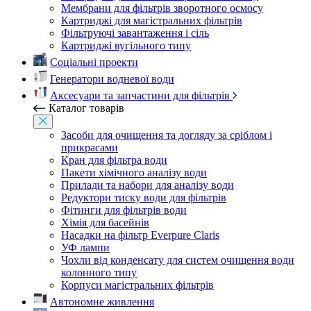
Мембрани для фільтрів зворотного осмосу
Картриджі для магістральних фільтрів
Фільтруючі завантаження і сіль
Картриджі вугільного типу
Соціальні проекти
Генератори водневої води
Аксесуари та запчастини для фільтрів
Каталог товарів
Засоби для очищення та догляду за сріблом і
прикрасами
Кран для фільтра води
Пакети хімічного аналізу води
Прилади та набори для аналізу води
Редуктори тиску води для фільтрів
Фітинги для фільтрів води
Хімія для басейнів
Насадки на фільтр Everpure Claris
УФ лампи
Чохли від конденсату для систем очищення води
колонного типу
Корпуси магістральних фільтрів
Автономне живлення