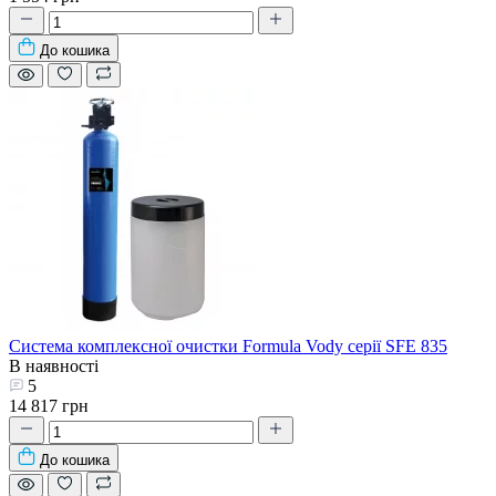
До кошика
Система комплексної очистки Formula Vody серії SFE 835
В наявності
5
14 817 грн
До кошика