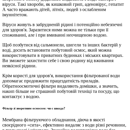
віруси. Такі хвороби, як кишковий грип, аденовірус, гепатит
А часто вражають дітей, літніх, людей з ослабленим
імуннітетом.
Віруси живуть в забрудненій рідині і потенційно небезпечні
для здоров'я. Заразитися ними можна не тільки при її
споживанні, але і при вмиванні неочищеною водою.
Щоб позбутися від сальмонели, шигели та інших бактерій у
воді, досить встановити побутовий осмос, який можна
використовувати в приватних будинках і міських квартирах.
Ви зможете захистити себе і свою родину від вживання
неякісної рідини.
Крім користі для здоров'я, використання фільтрованої води
допомагає продовжити працездатність приладів.
Обратноосмотичні фільтри видаляють домішки, а значить,
накип більше не страшний побутовій техніці та посуду, що
контактує з водою.
Фільтр зі зворотним осмосом: чи є шкода?
Мембрана фільтруючого обладнання, діюча в якості
своєрідного «сита», ефективно видаляє з води різні речовини,