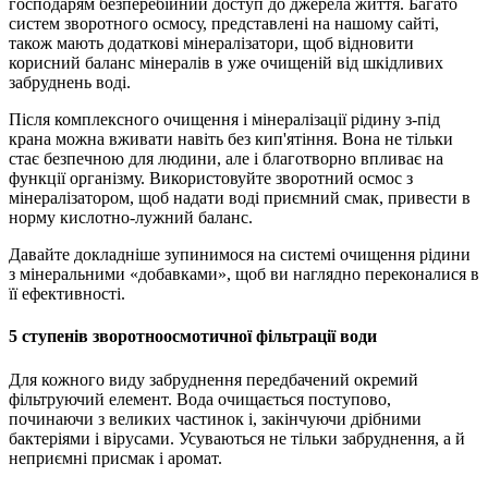
господарям безперебійний доступ до джерела життя. Багато
систем зворотного осмосу, представлені на нашому сайті,
також мають додаткові мінералізатори, щоб відновити
корисний баланс мінералів в уже очищеній від шкідливих
забруднень воді.
Після комплексного очищення і мінералізації рідину з-під
крана можна вживати навіть без кип'ятіння. Вона не тільки
стає безпечною для людини, але і благотворно впливає на
функції організму. Використовуйте зворотний осмос з
мінералізатором, щоб надати воді приємний смак, привести в
норму кислотно-лужний баланс.
Давайте докладніше зупинимося на системі очищення рідини
з мінеральними «добавками», щоб ви наглядно переконалися в
її ефективності.
5 ступенів зворотноосмотичної фільтрації води
Для кожного виду забруднення передбачений окремий
фільтруючий елемент. Вода очищається поступово,
починаючи з великих частинок і, закінчуючи дрібними
бактеріями і вірусами. Усуваються не тільки забруднення, а й
неприємні присмак і аромат.