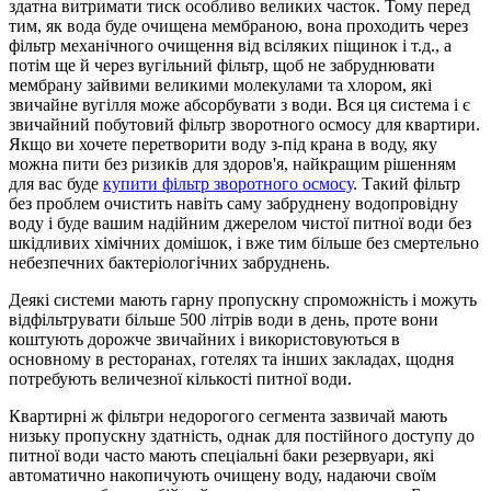
здатна витримати тиск особливо великих часток. Тому перед
тим, як вода буде очищена мембраною, вона проходить через
фільтр механічного очищення від всіляких піщинок і т.д., а
потім ще й через вугільний фільтр, щоб не забруднювати
мембрану зайвими великими молекулами та хлором, які
звичайне вугілля може абсорбувати з води. Вся ця система і є
звичайний побутовий фільтр зворотного осмосу для квартири.
Якщо ви хочете перетворити воду з-під крана в воду, яку
можна пити без ризиків для здоров'я, найкращим рішенням
для вас буде
купити фільтр зворотного осмосу
. Такий фільтр
без проблем очистить навіть саму забруднену водопровідну
воду і буде вашим надійним джерелом чистої питної води без
шкідливих хімічних домішок, і вже тим більше без смертельно
небезпечних бактеріологічних забруднень.
Деякі системи мають гарну пропускну спроможність і можуть
відфільтрувати більше 500 літрів води в день, проте вони
коштують дорожче звичайних і використовуються в
основному в ресторанах, готелях та інших закладах, щодня
потребують величезної кількості питної води.
Квартирні ж фільтри недорогого сегмента зазвичай мають
низьку пропускну здатність, однак для постійного доступу до
питної води часто мають спеціальні баки резервуари, які
автоматично накопичують очищену воду, надаючи своїм