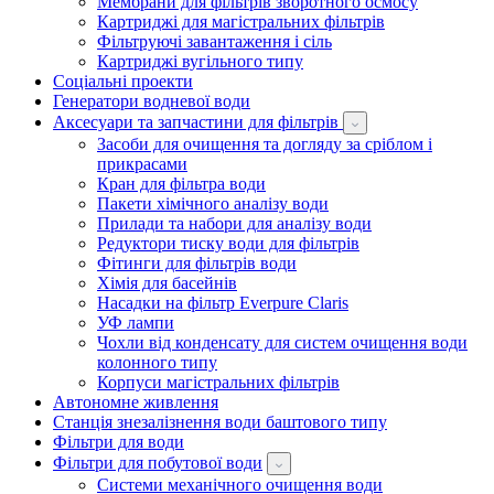
Мембрани для фільтрів зворотного осмосу
Картриджі для магістральних фільтрів
Фільтруючі завантаження і сіль
Картриджі вугільного типу
Соціальні проекти
Генератори водневої води
Аксесуари та запчастини для фільтрів
Засоби для очищення та догляду за сріблом і
прикрасами
Кран для фільтра води
Пакети хімічного аналізу води
Прилади та набори для аналізу води
Редуктори тиску води для фільтрів
Фітинги для фільтрів води
Хімія для басейнів
Насадки на фільтр Everpure Claris
УФ лампи
Чохли від конденсату для систем очищення води
колонного типу
Корпуси магістральних фільтрів
Автономне живлення
Станція знезалізнення води баштового типу
Фільтри для води
Фільтри для побутової води
Системи механічного очищення води