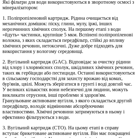
Які фільтри для води використовуються в зворотному осмосі з
мінералізатором:
1. Поліпропіленовий картридж. Рідина очищається від
механічних домішок: піску, глини, мулу, іржі, інших
нерозчинних хімічних сполук. На першому етапі з води
«йдуть» частинки, крупніше 5 мкм. Вспінені поліпропіленові
волокна, з яких складається передфільтр, стійкі до впливу
хімічних речовин, нетоксичні. Дуже добре підходять для
використання у вологому середовищі.
2. Вугільний картридж (GAC). Відповідає за очистку рідини
від хлору і хлорвмісних сполук, шкідливих хімічних речовин,
таких як гербіциди або пестициди. Останні використовуються
в сільському господарстві для захисту врожаю від комах,
бур'янів, цвілі. Можуть зберігатися в грунті і воді довгий час.
У великих кількостях вони небезпечні для людини, можуть
викликати отруєння, інші проблеми зі здоров'ям.
Гранульоване активоване вугілля, з якого складається другий
передфільтр, володіє відмінними абсорбуючими
властивостями. Хімічні речовини затримуються в ньому і
ефективно фільтруються з води.
3. Вугільний картридж (CTO). На цьому етапі в справу
вступає брикетоване активоване вугілля. Він має покращені