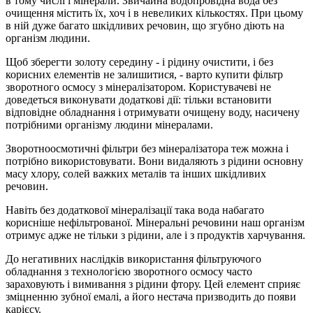
в тому числі і мінерали. Звичайна водопровідна вода без
очищення містить їх, хоч і в невеликих кількостях. При цьому
в ній дуже багато шкідливих речовин, що згубно діють на
організм людини.
Щоб зберегти золоту середину - і рідину очистити, і без
корисних елементів не залишитися, - варто купити фільтр
зворотного осмосу з мінералізатором. Користувачеві не
доведеться виконувати додаткові дії: тільки встановити
відповідне обладнання і отримувати очищену воду, насичену
потрібними організму людини мінералами.
Зворотноосмотичні фільтри без мінералізатора теж можна і
потрібно використовувати. Вони видаляють з рідини основну
масу хлору, солей важких металів та інших шкідливих
речовин.
Навіть без додаткової мінералізації така вода набагато
корисніше нефільтрованої. Мінеральні речовини наш організм
отримує адже не тільки з рідини, але і з продуктів харчування.
До негативних наслідків використання фільтруючого
обладнання з технологією зворотного осмосу часто
зараховують і вимивання з рідини фтору. Цей елемент сприяє
зміцненню зубної емалі, а його нестача призводить до появи
карієсу.