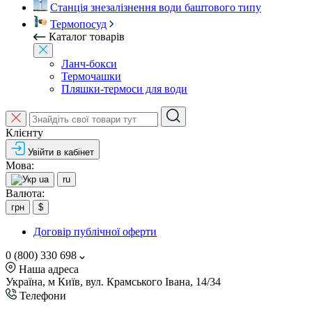
Станція знезалізнення води баштового типу
Термопосуд
Каталог товарів
Ланч-бокси
Термочашки
Пляшки-термоси для води
Клієнту
Увійти в кабінет
Мова:
ua
ru
Валюта:
грн
$
Договір публічної оферти
0 (800) 330 698
Наша адреса
Україна, м Київ, вул. Крамського Івана, 14/34
Телефони