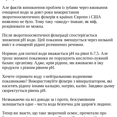
Але фактів виникнення проблем із зубами через вживання
очищеної води за довгі роки використання
зворотноосмотичних фільтрів в країнах Європи і США
виявлено не було. Тому таку «шкоду» інакше, як міф,
розцінювати не можна.
Після зворотноосмотичної фільтрації спостерігається
зниження pH води. Цей показник зменшується через низький
вміст в очищеній рідині розчинених речовин.
Нормою для питної води вважається pH на рівні 6-7,5. Але
трохи знижені показники не порушують кислотно-лужний
баланс організму. Адже, крім рідини, ми вживаємо в їжу
продукти з різним рівнем pH.
Хочете отримати воду з нейтральними водневими
показниками? Використовуйте фільтри з мінералізатором, які
наситять рідину іонами кальцію, натрію, калію. Завдяки цьому
скоректується рівень pH.
Незважаючи на всі доводи за і проти, безсумнівним
залишається одне - чиста вода безпечна для здоров'я людини.
Тепер ви знаєте, що таке зворотний осмос, прочитали про