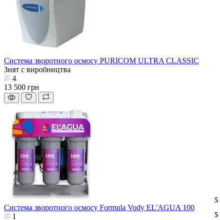
Система зворотного осмосу PURICOM ULTRA CLASSIC
Знят с виробництва
4
13 500 грн
3
2
3
5
Система зворотного осмосу Formula Vody EL'AGUA 100
3
2
3
5
1