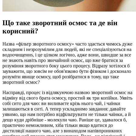
Що таке зворотний осмос та де він
корисний?
Назва «фільтр зворотного осмосу» часто здається чимось дуже
складним і незрозумілим для людей, які не спеціалізуються на
водоочищеннs, і це цілком логічно, адже вони, швидше за все
не знають навіть про звичайний осмос, що вже братися за
розуміння зворотного боку цього процесу. Відразу хотілося б
зауважити, що зовсім не обов'язково бути фізиком і досконало
розуміти явище осмосу, щоб розібратися в тому, що таке
зворотний осмос?
Насправді, процес із відлякуючою назвою зворотний осмос на
відміну від свого брата осмосу, простий як три копійки. Уявіть
собі сито для чаю: ви виливаєте крізь нього чай, і чаїнки
залишаються в ситі. А тепер ускладнимо завдання: давайте
уявимо, що нам потрібно відфільтрувати не тільки чаїнки, а й
дещо куди дрібніше - молекули чаю. Раніше це, здавалося б,
практично неможливим, хіба тільки якщо вдатися до
дистиляції нашого чаю, але з винаходом напівпроникних