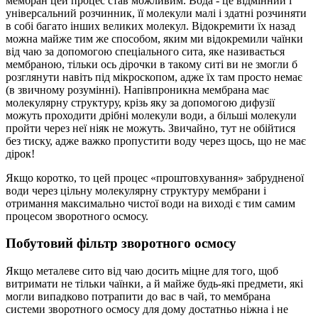
мембран цей процес став можливим. Вода - це відмінний і
універсальний розчинник, її молекули малі і здатні розчиняти
в собі багато інших великих молекул. Відокремити їх назад
можна майже тим же способом, яким ми відокремили чаїнки
від чаю за допомогою спеціального сита, яке називається
мембраною, тільки ось дірочки в такому ситі ви не змогли б
розглянути навіть під мікроскопом, адже їх там просто немає
(в звичному розумінні). Напівпроникна мембрана має
молекулярну структуру, крізь яку за допомогою дифузії
можуть проходити дрібні молекули води, а більші молекули
пройти через неї ніяк не можуть. Звичайно, тут не обійтися
без тиску, адже важко пропустити воду через щось, що не має
дірок!
Якщо коротко, то цей процес «проштовхування» забрудненої
води через цільну молекулярну структуру мембрани і
отримання максимально чистої води на виході є тим самим
процесом зворотного осмосу.
Побутовий фільтр зворотного осмосу
Якщо металеве сито від чаю досить міцне для того, щоб
витримати не тільки чаїнки, а й майже будь-які предмети, які
могли випадково потрапити до вас в чай, то мембрана
системи зворотного осмосу для дому достатньо ніжна і не