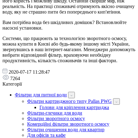
його користь і можливу шкоду. Останній скоріше міф, ніж
реальність. На практиці споживачі отримують якісно очищену
воду, яку не страшно пити без попереднього кип'ятіння.
Вам потрібна вода без шкідливих домішок? Встановлюйте
насосні установки.
Системи, що працюють за технологією зворотного осмосу,
можна купити в Києві або будь-якому іншому місті України,
звернувшись в наш інтернет-магазин. Менеджери допоможуть
вибрати відповідний фільтр, враховуючи необхідну
продуктивність, кількість споживачів та інші фактори.
2020-07-17 11:28:47
7264
Категорії
Фільтри для питної води
Фільтри картриджного типу Pallas PWG
Голови для кріплення картриджа
Фільтри-глечики для води
Фільтри зворотного осмосу
Комерційні фільтри зворотного осмосу
Фільтри очищення води для квартир
Для офісів та кафе