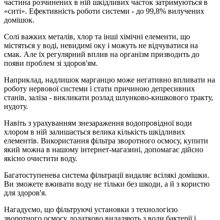
частина розчинених в ній шкідливих часток затримуються в
«ситі». Ефективність роботи системи - до 99,8% вилучених
домішок.
Солі важких металів, хлор та інші хімічні елементи, що
містяться у воді, невидимі оку і можуть не відчуватися на
смак. Але їх регулярний вплив на організм призводить до
появи проблем зі здоров'ям.
Наприклад, надлишок марганцю може негативно впливати на
роботу нервової системи і стати причиною депресивних
станів, заліза - викликати розлад шлунково-кишкового тракту,
нудоту.
Навіть з урахуванням знезараження водопровідної води
хлором в ній залишається велика кількість шкідливих
елементів. Використання фільтра зворотного осмосу, купити
який можна в нашому інтернет-магазині, допомагає дійсно
якісно очистити воду.
Багатоступенева система фільтрації видаляє всілякі домішки.
Ви зможете вживати воду не тільки без шкоди, а й з користю
для здоров'я.
Нагадуємо, що фільтруючі установки з технологією
зворотного осмосу додатково видаляють з води бактерії і