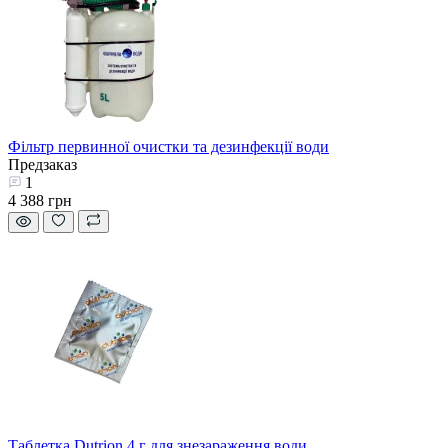
Фільтр первинної очистки та дезинфекції води
Предзаказ
1
4 388 грн
Таблетка Dutrion 4 г для знезараження води