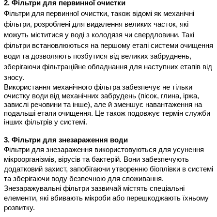
2. Фільтри для первинної очистки
Фільтри для первинної очистки, також відомі як механічні 
фільтри, розроблені для видалення великих часток, які 
можуть міститися у воді з колодязя чи свердловини. Такі 
фільтри встановлюються на першому етапі системи очищення 
води та дозволяють позбутися від великих забруднень, 
зберігаючи фільтраційне обладнання для наступних етапів від 
зносу.
Використання механічного фільтра забезпечує не тільки 
очистку води від механічних забрудень (пісок, глина, іржа, 
завислі речовини та інше), але й зменшує навантаження на 
подальші етапи очищення. Це також подовжує термін служби 
інших фільтрів у системі.
3. Фільтри для знезараження води
Фільтри для знезараження використовуються для усунення 
мікроорганізмів, вірусів та бактерій. Вони забезпечують 
додатковий захист, запобігаючи утворенню біоплівки в системі 
та зберігаючи воду безпечною для споживання. 
Знезаражувальні фільтри зазвичай містять спеціальні 
елементи, які вбивають мікроби або перешкоджають їхньому 
розвитку.