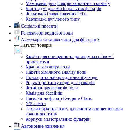
Мембрани для фільтрів зворотного осмосу
Картриджі для магістральних фільтрів
Фільтруючі завантаження і сіль
Картриджі вугільного типу
Соціальні проекти
Генератори водневої води
Аксесуари та запчастини для фільтрів
Каталог товарів
Засоби для очищення та догляду за сріблом і
прикрасами
Кран для фільтра води
Пакети хімічного аналізу води
Прилади та набори для аналізу води
Редуктори тиску води для фільтрів
Фітинги для фільтрів води
Хімія для басейнів
Насадки на фільтр Everpure Claris
УФ лампи
Чохли від конденсату для систем очищення води
колонного типу
Корпуси магістральних фільтрів
Автономне живлення