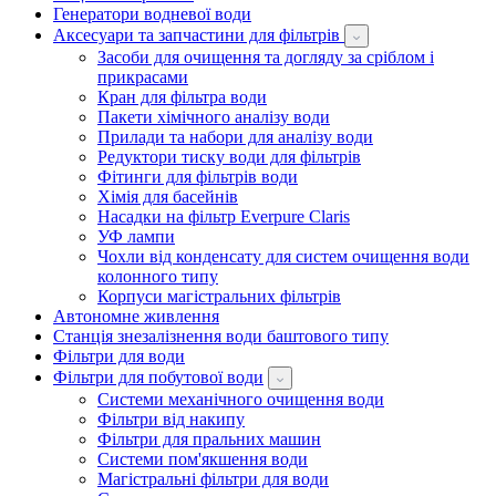
Генератори водневої води
Аксесуари та запчастини для фільтрів
Засоби для очищення та догляду за сріблом і
прикрасами
Кран для фільтра води
Пакети хімічного аналізу води
Прилади та набори для аналізу води
Редуктори тиску води для фільтрів
Фітинги для фільтрів води
Хімія для басейнів
Насадки на фільтр Everpure Claris
УФ лампи
Чохли від конденсату для систем очищення води
колонного типу
Корпуси магістральних фільтрів
Автономне живлення
Станція знезалізнення води баштового типу
Фільтри для води
Фільтри для побутової води
Системи механічного очищення води
Фільтри від накипу
Фільтри для пральних машин
Системи пом'якшення води
Магістральні фільтри для води