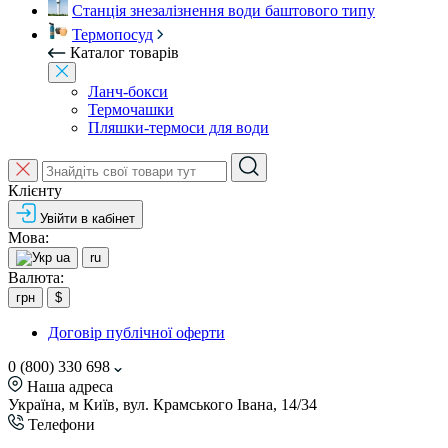
Станція знезалізнення води баштового типу
Термопосуд
Каталог товарів
Ланч-бокси
Термочашки
Пляшки-термоси для води
Клієнту
Увійти в кабінет
Мова:
ua
ru
Валюта:
грн
$
Договір публічної оферти
0 (800) 330 698
Наша адреса
Україна, м Київ, вул. Крамського Івана, 14/34
Телефони