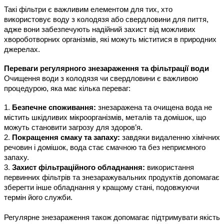
Такі фільтри є важливим елементом для тих, хто 
використовує воду з колодязя або свердловини для пиття, 
адже вони забезпечують надійний захист від можливих 
хвороботворних організмів, які можуть міститися в природних 
джерелах.
Переваги регулярного знезараження та фільтрації води
Очищення води з колодязя чи свердловини є важливою 
процедурою, яка має кілька переваг:
1. 
Безпечне споживання:
 знезаражена та очищена вода не 
містить шкідливих мікроорганізмів, металів та домішок, що 
можуть становити загрозу для здоров’я.
2.
 Покращення смаку та запаху:
 завдяки видаленню хімічних 
речовин і домішок, вода стає смачною та без неприємного 
запаху.
3.
 Захист фільтраційного обладнання:
 використання 
первинних фільтрів та знезаражувальних продуктів допомагає 
зберегти інше обладнання у кращому стані, подовжуючи 
термін його служби.
Регулярне знезараження також допомагає підтримувати якість 