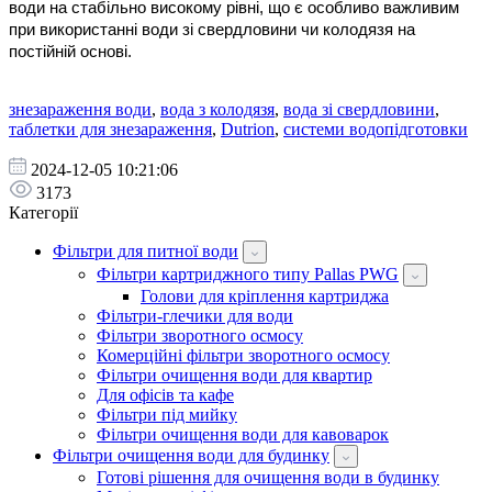
води на стабільно високому рівні, що є особливо важливим 
при використанні води зі свердловини чи колодязя на 
постійній основі.
знезараження води
,
вода з колодязя
,
вода зі свердловини
,
таблетки для знезараження
,
Dutrion
,
системи водопідготовки
2024-12-05 10:21:06
3173
Категорії
Фільтри для питної води
Фільтри картриджного типу Pallas PWG
Голови для кріплення картриджа
Фільтри-глечики для води
Фільтри зворотного осмосу
Комерційні фільтри зворотного осмосу
Фільтри очищення води для квартир
Для офісів та кафе
Фільтри під мийку
Фільтри очищення води для кавоварок
Фільтри очищення води для будинку
Готові рішення для очищення води в будинку