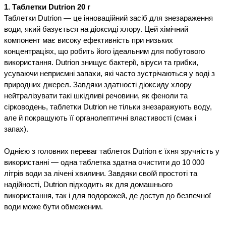
1. Таблетки Dutrion 20 г
Таблетки Dutrion — це інноваційний засіб для знезараження 
води, який базується на діоксиді хлору. Цей хімічний 
компонент має високу ефективність при низьких 
концентраціях, що робить його ідеальним для побутового 
використання. Dutrion знищує бактерії, віруси та грибки, 
усуваючи неприємні запахи, які часто зустрічаються у воді з 
природних джерел. Завдяки здатності діоксиду хлору 
нейтралізувати такі шкідливі речовини, як феноли та 
сірководень, таблетки Dutrion не тільки знезаражують воду, 
але й покращують її органолептичні властивості (смак і 
запах).
Однією з головних переваг таблеток Dutrion є їхня зручність у
використанні — одна таблетка здатна очистити до 10 000
літрів води за лічені хвилини. Завдяки своїй простоті та
надійності, Dutrion підходить як для домашнього
використання, так і для подорожей, де доступ до безпечної
води може бути обмеженим.