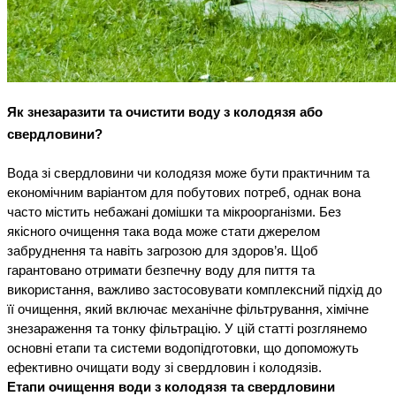
Як знезаразити та очистити воду з колодязя або
свердловини?
Вода зі свердловини чи колодязя може бути практичним та 
економічним варіантом для побутових потреб, однак вона 
часто містить небажані домішки та мікроорганізми. Без 
якісного очищення така вода може стати джерелом 
забруднення та навіть загрозою для здоров’я. Щоб 
гарантовано отримати безпечну воду для пиття та 
використання, важливо застосовувати комплексний підхід до 
її очищення, який включає механічне фільтрування, хімічне 
знезараження та тонку фільтрацію. У цій статті розглянемо 
основні етапи та системи водопідготовки, що допоможуть 
ефективно 
очищати
 воду зі свердловин і колодязів.
Етапи очищення води з колодязя та свердловини