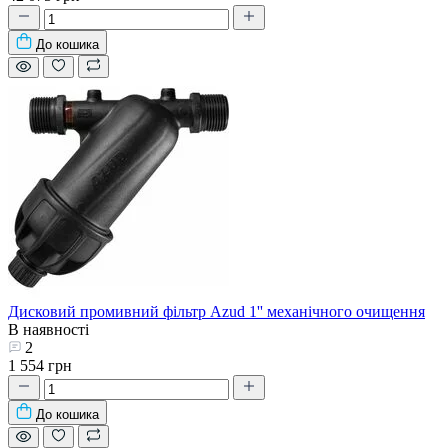
До кошика
Дисковий промивний фільтр Azud 1'' механічного очищення
В наявності
2
1 554 грн
До кошика