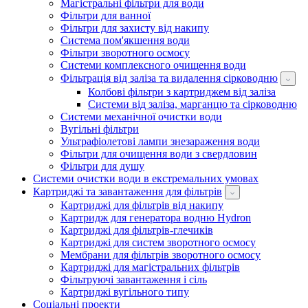
Магістральні фільтри для води
Фільтри для ванної
Фільтри для захисту від накипу
Система пом'якшення води
Фільтри зворотного осмосу
Системи комплексного очищення води
Фільтрація від заліза та видалення сірководню
Колбові фільтри з картриджем від заліза
Системи від заліза, марганцю та сірководню
Системи механічної очистки води
Вугільні фільтри
Ультрафіолетові лампи знезараження води
Фільтри для очищення води з свердловин
Фільтри для душу
Системи очистки води в екстремальних умовах
Картриджі та завантаження для фільтрів
Картриджі для фільтрів від накипу
Картридж для генератора водню Hydron
Картриджі для фільтрів-глечиків
Картриджі для систем зворотного осмосу
Мембрани для фільтрів зворотного осмосу
Картриджі для магістральних фільтрів
Фільтруючі завантаження і сіль
Картриджі вугільного типу
Соціальні проекти