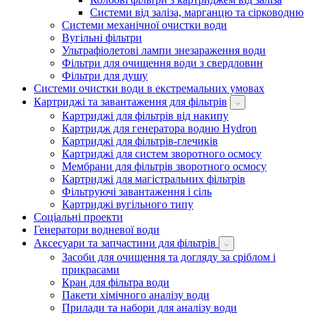
Системи від заліза, марганцю та сірководню
Системи механічної очистки води
Вугільні фільтри
Ультрафіолетові лампи знезараження води
Фільтри для очищення води з свердловин
Фільтри для душу
Системи очистки води в екстремальних умовах
Картриджі та завантаження для фільтрів
Картриджі для фільтрів від накипу
Картридж для генератора водню Hydron
Картриджі для фільтрів-глечиків
Картриджі для систем зворотного осмосу
Мембрани для фільтрів зворотного осмосу
Картриджі для магістральних фільтрів
Фільтруючі завантаження і сіль
Картриджі вугільного типу
Соціальні проекти
Генератори водневої води
Аксесуари та запчастини для фільтрів
Засоби для очищення та догляду за сріблом і
прикрасами
Кран для фільтра води
Пакети хімічного аналізу води
Прилади та набори для аналізу води