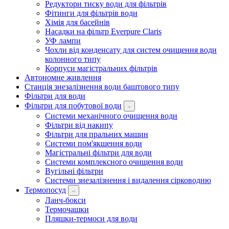
Редуктори тиску води для фільтрів
Фітинги для фільтрів води
Хімія для басейнів
Насадки на фільтр Everpure Claris
УФ лампи
Чохли від конденсату для систем очищення води
колонного типу
Корпуси магістральних фільтрів
Автономне живлення
Станція знезалізнення води баштового типу
Фільтри для води
Фільтри для побутової води
Системи механічного очищення води
Фільтри від накипу
Фільтри для пральних машин
Системи пом'якшення води
Магістральні фільтри для води
Системи комплексного очищення води
Вугільні фільтри
Системи знезалізнення і видалення сірководню
Термопосуд
Ланч-бокси
Термочашки
Пляшки-термоси для води