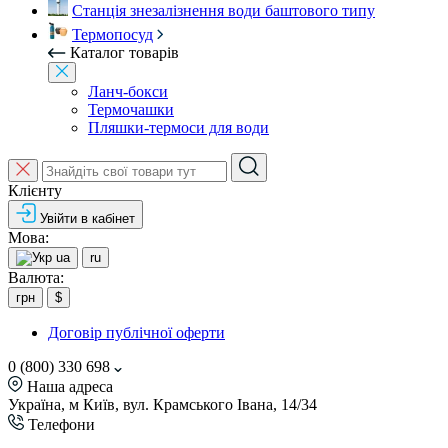
Станція знезалізнення води баштового типу
Термопосуд
Каталог товарів
Ланч-бокси
Термочашки
Пляшки-термоси для води
Клієнту
Увійти в кабінет
Мова:
ua
ru
Валюта:
грн
$
Договір публічної оферти
0 (800) 330 698
Наша адреса
Україна, м Київ, вул. Крамського Івана, 14/34
Телефони