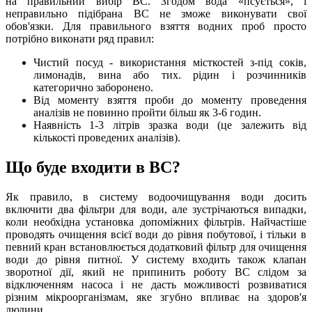
на правильний вибір ВС. Згодом вода «псується», і
неправильно підібрана ВС не зможе виконувати свої
обов'язки. Для правильного взяття водних проб просто
потрібно виконати ряд правил:
Чистий посуд - використання місткостей з-під соків,
лимонадів, вина або тих. рідин і розчинників
категорично заборонено.
Від моменту взяття проби до моменту проведення
аналізів не повинно пройти більш як 3-6 годин.
Наявність 1-3 літрів зразка води (це залежить від
кількості проведених аналізів).
Що буде входити в ВС?
Як правило, в систему водоочищування води досить
включити два фільтри для води, але зустрічаються випадки,
коли необхідна установка допоміжних фільтрів. Найчастіше
проводять очищення всієї води до рівня побутової, і тільки в
певний кран встановлюється додатковий фільтр для очищення
води до рівня питної. У систему входить також клапан
зворотної дії, який не припинить роботу ВС слідом за
відключенням насоса і не дасть можливості розвиватися
різним мікроорганізмам, яке згубно впливає на здоров'я
людини.