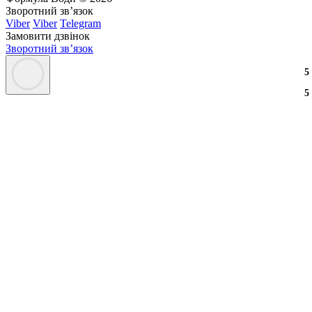
Зворотний зв’язок
Viber
Viber
Telegram
Замовити дзвінок
Зворотний зв’язок
3
2
3
5
3
2
3
5