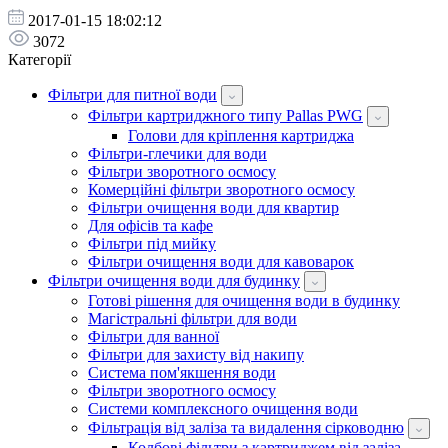
2017-01-15 18:02:12
3072
Категорії
Фільтри для питної води
Фільтри картриджного типу Pallas PWG
Голови для кріплення картриджа
Фільтри-глечики для води
Фільтри зворотного осмосу
Комерційні фільтри зворотного осмосу
Фільтри очищення води для квартир
Для офісів та кафе
Фільтри під мийку
Фільтри очищення води для кавоварок
Фільтри очищення води для будинку
Готові рішення для очищення води в будинку
Магістральні фільтри для води
Фільтри для ванної
Фільтри для захисту від накипу
Система пом'якшення води
Фільтри зворотного осмосу
Системи комплексного очищення води
Фільтрація від заліза та видалення сірководню
Колбові фільтри з картриджем від заліза