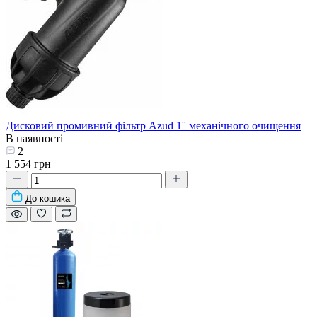
Дисковий промивний фільтр Azud 1'' механічного очищення
В наявності
2
1 554 грн
До кошика