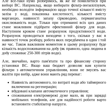
Але все-таки нумо розберімось, як же не помилитися при
виборі ВС. Наприклад, якщо вибирати фільтр-знезазілізувач,
необхідно володіти інформацією щодо точної кількості вмісту
заліза у воді, показника кислотності, кількості вмісту
марганцю, наявності запаху сірководню, перманганатна
окислюваність води. Тільки при отриманні всіх цих даних
стане можливим підібрати ефективний фільтр для води.
Наступним кроком стане розрахунок продуктивності води.
Розрахунок проводиться виходячи з того, скільки у вас в
наявності точок розбору, робота яких передбачена в один і той
же час. Також важливим моментом в цьому розрахунку буде
кількість водоспоживання на добу (як правило, одна людина в
добу споживає 250-300 літрів води).
Але, звичайно, варто пам'ятати та про фінансову сторону
установки ВС. Якщо ваш бюджет дозволяє вам купити
фільтри з автоматичним управлінням, вони не змусять вас
жаліти про вибір, адже вони мають ряд переваг:
Наявність автономного, по витраті води або таймерного
включення на регенерацію;
вбудовані клапани автоматичного управління;
споживання електромережі дуже мало, як при зарядці
мобільних телефонів, але для надійності роботи варто
встановити стабілізатор напруги.