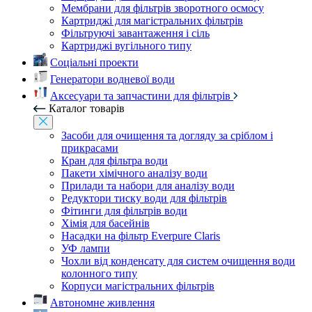
Мембрани для фільтрів зворотного осмосу
Картриджі для магістральних фільтрів
Фільтруючі завантаження і сіль
Картриджі вугільного типу
Соціальні проекти
Генератори водневої води
Аксесуари та запчастини для фільтрів
Каталог товарів
Засоби для очищення та догляду за сріблом і
прикрасами
Кран для фільтра води
Пакети хімічного аналізу води
Прилади та набори для аналізу води
Редуктори тиску води для фільтрів
Фітинги для фільтрів води
Хімія для басейнів
Насадки на фільтр Everpure Claris
УФ лампи
Чохли від конденсату для систем очищення води
колонного типу
Корпуси магістральних фільтрів
Автономне живлення